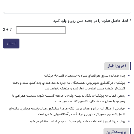
*
لطفا حاصل عبارت را در جعبه متن روبرو وارد کنید
2 + 7 =
ارسال
آخرین اخبار
پیام فرمانده نیروی هوافضای سپاه به بسیجیان کاشان+ جزئیات
پزشکیان در گفتگوی تلویزیونی: همسایگان ما اجازه ندادند عده‌ای وارد کشور شده و باعث
اغتشاش شوند/ مسیر اصلاحات آغاز شده و متوقف نخواهد شد
ربیعی خطاب به پزشکیان: نگذارید رشته وفاق با جامعه گسسته شود/ سیاست همراهی با
رهبری، با همان صداقت‌تان، تضمین کننده مسیر است
جزئیاتی از مذاکرات ایران و عمان بر سر تنگه هرمز/ سخنگوی هیات رئیسه مجلس: بیانیه‌ای
شامل تصحیح مسیر تردد دریایی در تنگه، در آستانه نهایی شدن است
روایت پزشکیان از اقدامات دولت برای معیشت مردم امشب منتشر می‌شود
پربیننده‌ترین