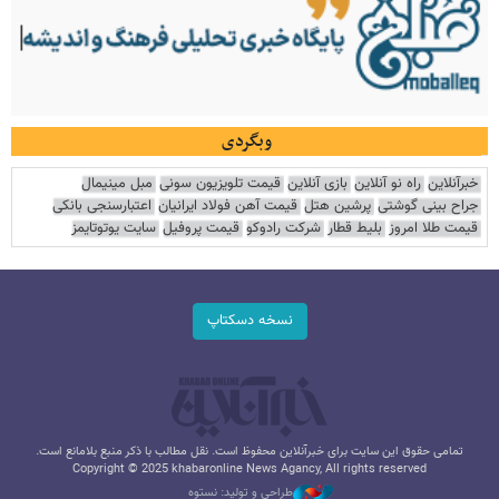
وبگردی
خبرآنلاین
راه نو آنلاین
بازی آنلاین
قیمت تلویزیون سونی
مبل مینیمال
جراح بینی گوشتی
پرشین هتل
قیمت آهن فولاد ایرانیان
اعتبارسنجی بانکی
قیمت طلا امروز
بلیط قطار
شرکت رادوکو
قیمت پروفیل
سایت یوتوتایمز
نسخه دسکتاپ
تمامی حقوق این سایت برای خبرآنلاین محفوظ است. نقل مطالب با ذکر منبع بلامانع است.
Copyright © 2025 khabaronline News Agancy, All rights reserved
طراحی و تولید: نستوه