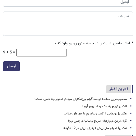
*
لطفا حاصل عبارت را در جعبه متن روبرو وارد کنید
9 + 5 =
ارسال
آخرین اخبار
محبوب‌ترین صفحه اینستاگرام ورزشکاران مرد در اختیار چه کسی است؟
الکس نوری به مک‌دونالد روی آورد!
عکس| رونمایی از کیت زیبای رم با چهره‌ای جذاب
گران‌ترین دروازه‌بان تاریخ بریتانیا در زمین ولز!
عکس| اخراج ملی‌پوش فوتبال ایران در 12 دقیقه!