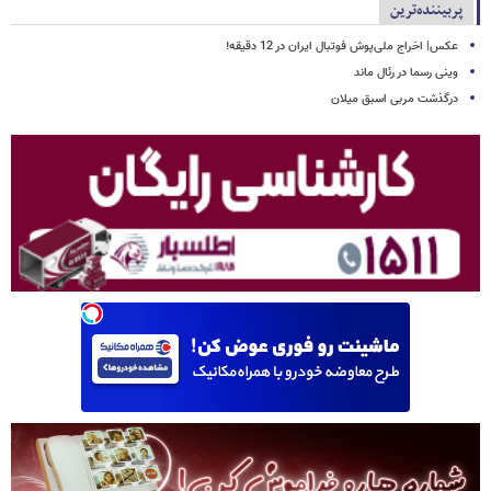
پربیننده‌ترین
عکس| اخراج ملی‌پوش فوتبال ایران در 12 دقیقه!
وینی رسما در رئال ماند
درگذشت مربی اسبق میلان