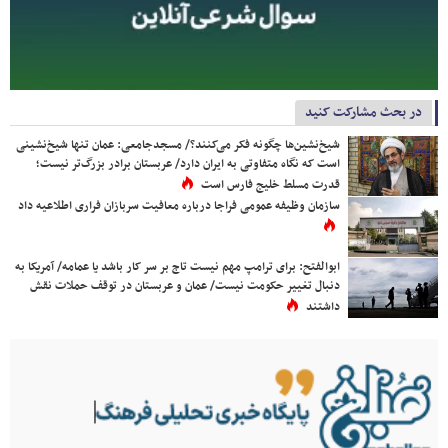
در بحث مشارکت کنید
شیخ‌نشین‌ها چگونه فکر می‌کنند؟/ مسجدجامعی: عمان تنها شیخ‌نشینی
است که نگاه متفاوتی به ایران دارد/ عربستان برادر بزرگ‌تر نیست؛
قدرت مسلط خلیج فارس است
سازمان وظیفه عمومی فراجا درباره معافیت سربازان فراری اطلاعیه داد
ابوالفتح: برای ترامپ مهم نیست تاج بر سر کار باشد یا عمامه/ آمریکا به
دنبال تغییر حکومت نیست/ عمان و عربستان در توقف حملات نقش
داشتند