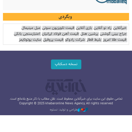
وبگردی
خبرآنلاین
راه نو آنلاین
بازی آنلاین
قیمت تلویزیون سونی
مبل مینیمال
جراح بینی گوشتی
پرشین هتل
قیمت آهن فولاد ایرانیان
اعتبارسنجی بانکی
قیمت طلا امروز
بلیط قطار
شرکت رادوکو
قیمت پروفیل
سایت یوتوتایمز
نسخه دسکتاپ
تمامی حقوق این سایت برای خبرآنلاین محفوظ است. نقل مطالب با ذکر منبع بلامانع است.
Copyright © 2025 khabaronline News Agancy, All rights reserved
طراحی و تولید: نستوه