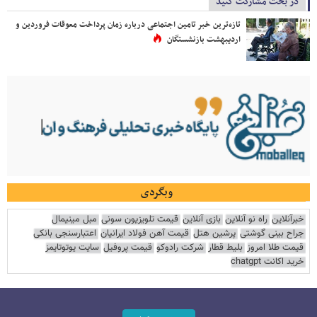
در بحث مشارکت کنید
تازه‌ترین خبر تامین اجتماعی درباره زمان پرداخت معوقات فروردین و
اردیبهشت بازنشستگان
وبگردی
خبرآنلاین
راه نو آنلاین
بازی آنلاین
قیمت تلویزیون سونی
مبل مینیمال
جراح بینی گوشتی
پرشین هتل
قیمت آهن فولاد ایرانیان
اعتبارسنجی بانکی
قیمت طلا امروز
بلیط قطار
شرکت رادوکو
قیمت پروفیل
سایت یوتوتایمز
خرید اکانت chatgpt