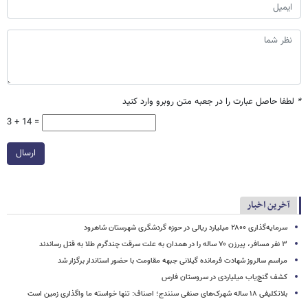
*
لطفا حاصل عبارت را در جعبه متن روبرو وارد کنید
3 + 14 =
ارسال
آخرین اخبار
سرمایه‌گذاری ۲۸۰۰ میلیارد ریالی در حوزه گردشگری شهرستان شاهرود
۳ نفر مسافر، پیرزن ۷۰ ساله را در همدان به علت سرقت چندگرم طلا به قتل رساندند
مراسم سالروز شهادت فرمانده گیلانی جبهه مقاومت با حضور استاندار برگزار شد
کشف گنج‌یاب میلیاردی در سروستان فارس
بلاتکلیفی ۱۸ ساله شهرک‌های صنفی سنندج؛ اصناف: تنها خواسته ما واگذاری زمین است