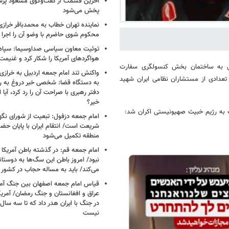
آخرین قسمت از گفت‌وگوی مسعود پز
پخش می‌شود
نماینده تهران خطاب به محمدباقر خرازی
محکوم شوی حاضرم با وضو آن را اجرا 
توئیت معاون سیاسی صداوسیما: سپاه ب
هواگردهای آمریکا را شکار کرد و غنیم
م صهیونیستی به ساختمان بخش کنسولگری سفارت
واکنش تند امام جمعه اردبیل به خرازی
تعدادی از مستشاران نظامی ایران شهید
به دستگاه قضا: شخصی خبر دروغ به 
دفتر رهبری با صراحت آن را رد کرد، آیا
خیر؟
اب به رژیم خبیث صهیونیستی اکران شد:
امام جمعه دزفول: تبعیت از شورای نگه
شریعت است/ انتقام ایران با پایان حضور
منطقه تکمیل می‌شود
امام جمعه قم: در گذشته باطن آمریکا و
نبود/ امروز باطن این سگ‌ها به دوست
می‌کند/ باید به مساله حجاب در کشور
قیاس امام جمعه اصفهان بین جنگ آمری
در جنگ با ایران هدر داد که تا سه سال 
نیست