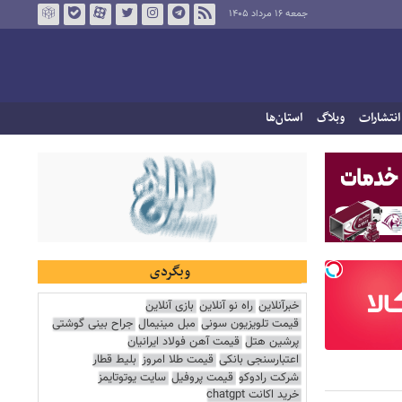
جمعه ۱۶ مرداد ۱۴۰۵
انتشارات
وبلاگ
استان‌ها
وبگردی
خبرآنلاین
راه نو آنلاین
بازی آنلاین
قیمت تلویزیون سونی
مبل مینیمال
جراح بینی گوشتی
پرشین هتل
قیمت آهن فولاد ایرانیان
اعتبارسنجی بانکی
قیمت طلا امروز
بلیط قطار
شرکت رادوکو
قیمت پروفیل
سایت یوتوتایمز
خرید اکانت chatgpt