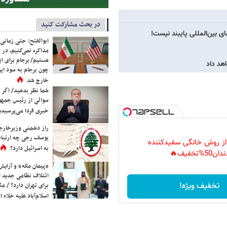
در بحث مشارکت کنید
ی بین‌المللی پایبند نیست!
ابوالفتح: حتی زمانی 
مذاکره نمی‌کنیم، در 
هستیم/ برجام برای ای
هد داد
چون برجام به سود ایرا
خارج شد
شما نظر بدهید/ اگر خ
سوالی از رئیس جمه
خبری فردا می‌پرسیدی
راز دشمنی وزیرخارجه 
یوسف رجی چه ارتباط
 از روش خانگی سفیدکننده
به اسرائیل دارد؟
دان50%تخفیف🔥
«پیمان مکه» و آرایش
ائتلاف نظامی جدید 
تخفیف ویژه!
برای تهران دارد؟ / مث
اسلام‌آباد علیه خلاء