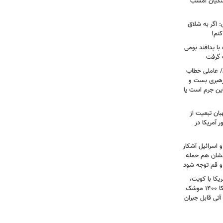
شکیان امشب
: اگر به شلاق
کنم!
ا پدافند بومی
ت گرفت
/ عاملی خطاب
رهبری بست و
 این جرم است یا
بان تبعیت از
 آمریکا در
 اسرائیل آشکار
انشان هم حمله
 و قم توجه شود
کا با کویت،
عراق و افغانستان و جنگ رمضان/ آمریکا ۱۴۰۰ موشک
آتی قابل جبران