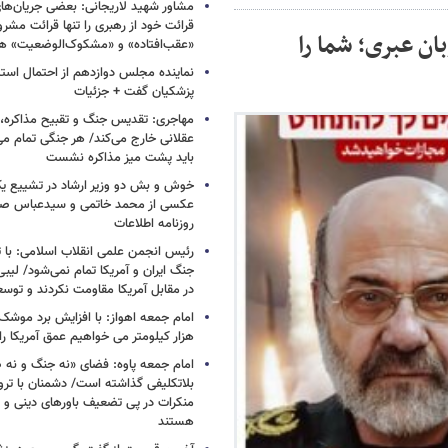
مشاور شهید لاریجانی: بعضی جریان‌ه
قرائت خود از رهبری را تنها قرائت مشرو
ان عبری؛ شما را
«عقب‌افتاده» و «مشکوک‌الوضعیت» ه
نماینده مجلس دوازدهم از احتمال است
پزشکیان گفت + جزئیات
مهاجری: تقدیس جنگ و تقبیح مذاکره، ک
عقلانی خارج می‌کند/ هر جنگی تمام م
باید پشت میز مذاکره نشست
خوش و بش دو وزیر ارشاد در تشییع یک 
عکسی از محمد خاتمی و سیدعباس صال
روزنامه اطلاعات
رئیس انجمن علمی انقلاب اسلامی: با ت
جنگ ایران و آمریکا تمام نمی‌شود/ لیب
در مقابل آمریکا مقاومت نکردند و توس
هزار کیلومتر می خواهیم عمق آمریکا ر
امام جمعه پاوه: فضای «نه جنگ و نه ص
بلاتکلیفی گذاشته است/ دشمنان با ترو
منکرات در پی تضعیف باورهای دینی و 
هستند