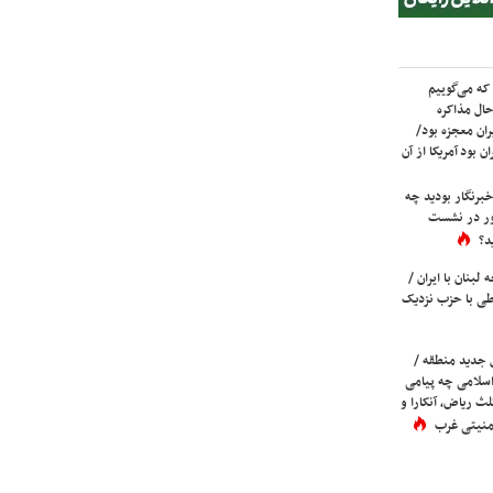
که می‌گوییم
حال مذاکره
ران معجزه بود/
ن بود آمریکا از آن
برنگار بودید چه
ور در نشست
د؟
لبنان با ایران /
ی با حزب نزدیک
 جدید منطقه /
اسلامی چه پیامی
لث ریاض، آنکارا و
 امنیتی غرب