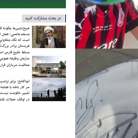
در بحث مشارکت کنید
شیخ‌نشین‌ها چگونه فک
مسجدجامعی: عمان تن
است که نگاه متفاوتی 
عربستان برادر بزرگ‌
مسلط خلیج فارس ا
سازمان وظیفه عمومی 
معافیت سربازان فراری
ابوالفتح: برای ترامپ
سر کار باشد یا عمامه/
تغییر حکومت نیست/ 
در توقف حملات نقش