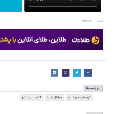
کد مطلب
1899592
برچسب‌ها
کریستیانو رونالدو
فوتبال آسیا
النصر عربستان