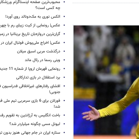
محبوب‌ترین صفحه اینستاگرام ورزشکاران
چه کسی است؟
الکس نوری به مک‌دونالد روی آورد!
عکس| رونمایی از کیت زیبای رم با چهره
گران‌ترین دروازه‌بان تاریخ بریتانیا در زم
عکس| اخراج ملی‌پوش فوتبال ایران در 12 دقیقه!
درگذشت مربی اسبق میلان
وینی رسما در رئال ماند
رونمایی قهرمان اروپا از شماره 11 جدید
برد استقلال در بازی تدارکاتی
افشای رفتارهای غیراخلاقی فدراسیون فو
جنوبی!
فورلان برای 6 بازی سرمربی تیم مل
شد!
باخت انگلیس به آرژانتین به تقویم رفت
لیونل مسی چگونه میلیاردر شد؟
ستاره ایران در جام جهانی هنوز بدون ت