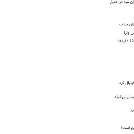
 مرد در اختیار
‌ای جذاب
ین ولز!
تبال کره
ی فوتبال اروگوئه
!
یم است!