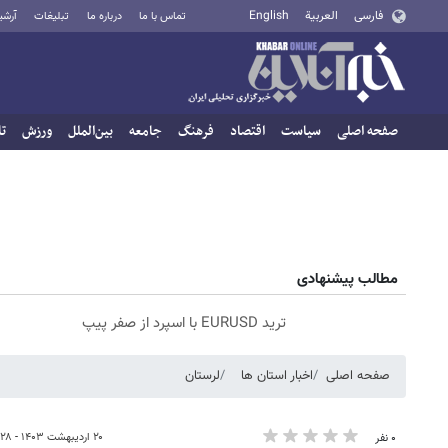
فارسی
العربية
English
تماس با ما
درباره ما
تبلیغات
آرشی
صفحه اصلی
سیاست
اقتصاد
فرهنگ
جامعه
بین‌الملل
ورزش
تا
مطالب پیشنهادی
ترید EURUSD با اسپرد از صفر پیپ
صفحه اصلی
اخبار استان ها
لرستان
۲۰ اردیبهشت ۱۴۰۳ - ۰۹:۲۸
۰ نفر