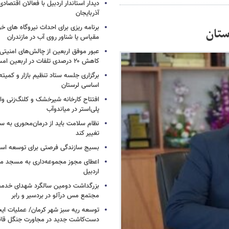
دیدار استاندار اردبیل با فعالان اقتصا
آذربایجان
برنامه ریزی برای احداث نیروگاه های
مقیاس یا شناور روی آب در مازندران
عبور موفق اربعین از چالش‌های امنیتی 
کاهش ۲۰ درصدی تلفات در اربعین امسال
برگزاری جلسه ستاد تنظیم بازار و کمیته
اساسی لرستان
افتتاح کارخانه شیرخشک و کلنگ‌زنی واح
پلی‌استر در میاندوآب
نظام سلامت باید از درمان‌محوری به 
تغییر کند
بسیج سازندگی فرصتی برای توسعه اس
اعطای مجوز مجموعه‌داری به مسجد محل
اردبیل
بزرگداشت دومین سالگرد شهدای خدمت
مجتمع مس درآلو در بردسیر و رابر
توسعه ریه سبز شهر کرمان/ عملیات ای
دست‌کاشت جدید در مجاورت جنگل قائم