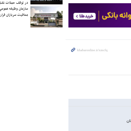
در توقف حملات نقش
سازمان وظیفه عمومی 
معافیت سربازان فراری