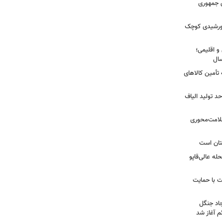
دی جمهوری
 خورشیدی کوچک
و اقلیمی؛
 تأمین کالاهای
د تولید الیاف
سلامت‌محوری
تان است
ه عالی‌قاپو
 با حمایت
جاد جنگل
 آغاز شد