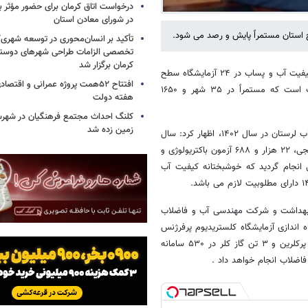
درخواست اتاق کرمان برای حضور مؤث
در شورای معادن استان
تأکید بر انسان‌محوری در توسعه شهر
تخصصی الزامات طراحی شهرهای دوستد
کرمان برگزار شد
لرستان ، یاسر اکبریان در این رابطه گفت: ‌پایش مستمر کیفیت آب و پساب در ۲۴ آزمایشگاه سطح
افتتاح ۵۲همت پروژه عمرانی و اقت
شرکت از جمله اقدامات این شرکت در راستای اطمینان از کیفیت آب شرب است که مستمراً در ۳۵ شهر و ۱۶۵۰
هفته دولت
کلنگ احداث مجتمع فرهنگیان در شهرس
زمین زده شد
وی با اشاره به عملکرد موثر مرکز پایش و نظارت بر کیفیت شرکت آب و فاضلاب لرستان در سال ۱۴۰۲، اظهار کرد: سال
گذشته ۷۵۹ هزار و ۹۰۶ آزمون کلرسنجی، ۹۵۶ هزار و ۵۷۷ آزمون کدورت سنجی، ۲۲ هزار و ۶۸۸ آزمون باکتریولوژی و
 انجام گردید که خوشبختانه کیفیت آب
ارت بهداشت و شرکت مهندسی آب و فاضلاب
و راه اندازی آزمایشگاه کلستریدیوم پرفرژنس
در ۲ تصفیه خانه آب و تامین و توزیع ۱۶۰۰تن ماده گندزدای آب ژاول، ۶ تن پرکلرین و ۳ تن گاز کلر در ۵۳۰ سامانه
اضلاب انجام خواهد داد .