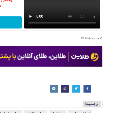
رونمایی
دن
کد مطلب
1906839
برچسب‌ها