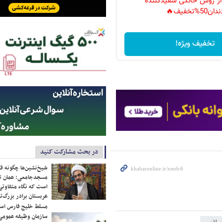
 از روش خانگی سفیدکننده
دان50%تخفیف🔥
تخفیف ویژه!
در بحث مشارکت کنید
شیخ‌نشین‌ها چگونه فک
مسجدجامعی: عمان تن
است که نگاه متفاوتی 
عربستان برادر بزرگ‌
مسلط خلیج فارس ا
سازمان وظیفه عمومی 