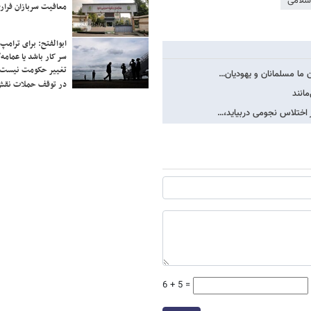
سلامی
معافیت سربازان فراری
ابوالفتح: برای ترامپ
سر کار باشد یا عمامه/
تغییر حکومت نیست/ 
 ما مسلمانان و یهودیان…
در توقف حملات نقش
مانند
ر اختلاس نجومی دربیاید،…
6 + 5 =