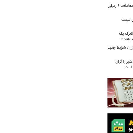
آخرین وضعیت بازار رمزارزها در جهان/ معاملات ۶ رمزارز
دول قیمت
لابرگ یک
د یافت؟
ان / شرایط جدید
یر را گران
م است