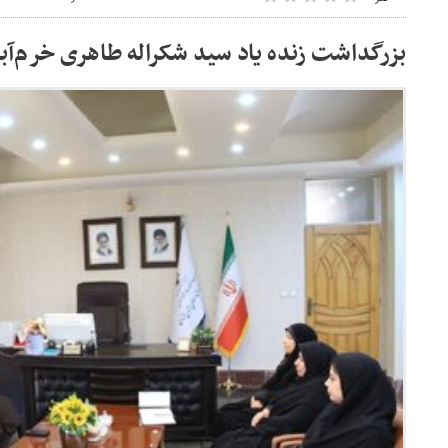
بزرگداشت زنده یاد سید شکراله طاهری خرم‌آبا