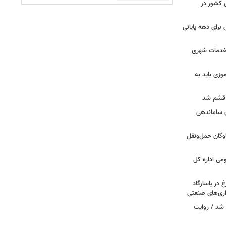
 کشور در
رای دهه پایانی
خدمات شهری
وزی باید به
 قشم شد
ن ساماندهی
 اربعین با ناوگان حمل‌ونقل
ومی اداره کل
تن گوشت مرغ در پاسارگاد
شد / روایت