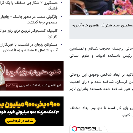
فشنگ
واژگونی سمند در محور جاسک - چابهار
مصدوم برجا گذاشت
سلمین سید شکرالله طاهری خرم‌آبادی»
کلینیک کسب‌وکار قزوین برای رفع موانع 
کار کرد
مسئولان زنجان در نشست با خبرنگاران 
انی برجسته «حجت‌الاسلام والمسلمین
آب و اشتغال تا منطقه ویژه اقتصادی
 رئیس دانشکده ادبیات و علوم انسانی
کید بر ابعاد شاخص وجودی این روحانی
ستان لرستان، شناخته شده و دارای اهمیت
ین راستا به‎عنوان یک روحانی تمام عیار شناخته شده هستند؛ بنابراین لازم
استا نیاز است تمامی نهادها و دستگاه‎های فرهنگی پای کار آمده تا بتوانیم ابعاد مختلف
 کنیم.