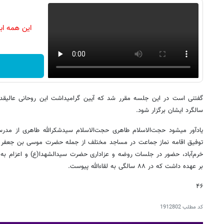
این همه اب
گفتنی 
سالگرد ایشان برگزار شود.
یادآور می‎شود حجت‌الاسلام طاهری حجت‌الاسلام سیدشکرالله طاهری از مد
توفیق اقامه نماز جماعت در مساجد مختلف از جمله حضرت موسی بن جعفر (ع)
خرم‌آباد، حضور در جلسات روضه و عزاداری حضرت سیدالشهدا(ع) و اعزام به ع
بر عهده داشت که در ۸۸ سالگی به لقاءالله پیوست.
۴۶
کد مطلب
1912802