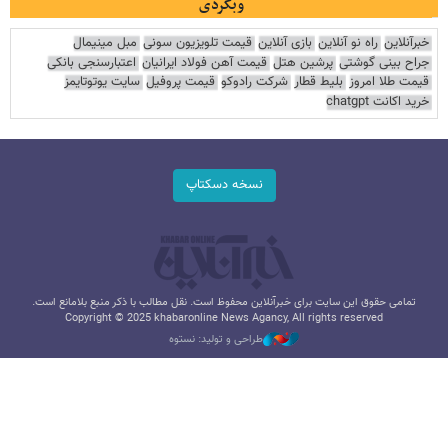
وبگردی
خبرآنلاین
راه نو آنلاین
بازی آنلاین
قیمت تلویزیون سونی
مبل مینیمال
جراح بینی گوشتی
پرشین هتل
قیمت آهن فولاد ایرانیان
اعتبارسنجی بانکی
قیمت طلا امروز
بلیط قطار
شرکت رادوکو
قیمت پروفیل
سایت یوتوتایمز
خرید اکانت chatgpt
نسخه دسکتاپ
تمامی حقوق این سایت برای خبرآنلاین محفوظ است. نقل مطالب با ذکر منبع بلامانع است.
Copyright © 2025 khabaronline News Agancy, All rights reserved
طراحی و تولید: نستوه