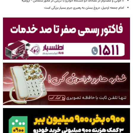
۱۱ فوتی و مصدوم در تصادف دو دستگاه خودرو با تریلی در محور سلماس - ارومیه
امام جمعه اردبیل: دروغ بستن به رهبری جرم بسیار بزرگی است