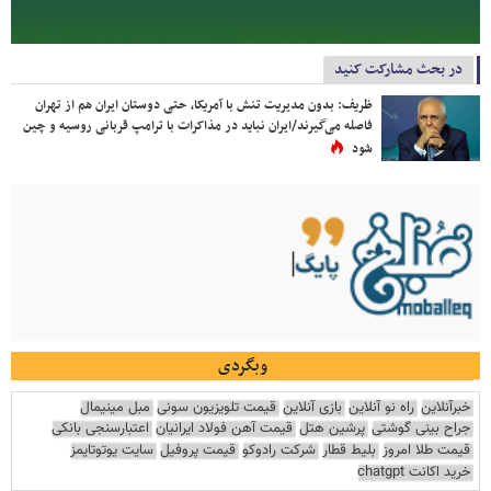
در بحث مشارکت کنید
ظریف: بدون مدیریت تنش با آمریکا، حتی دوستان ایران هم از تهران
فاصله می‌گیرند/ایران نباید در مذاکرات با ترامپ قربانی روسیه و چین
شود
وبگردی
خبرآنلاین
راه نو آنلاین
بازی آنلاین
قیمت تلویزیون سونی
مبل مینیمال
جراح بینی گوشتی
پرشین هتل
قیمت آهن فولاد ایرانیان
اعتبارسنجی بانکی
قیمت طلا امروز
بلیط قطار
شرکت رادوکو
قیمت پروفیل
سایت یوتوتایمز
خرید اکانت chatgpt