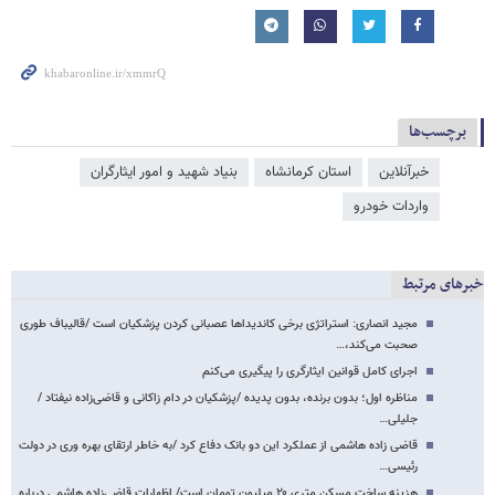
برچسب‌ها
خبرآنلاین
استان کرمانشاه
بنیاد شهید و امور ایثارگران
واردات خودرو
خبرهای مرتبط
مجید انصاری: استراتژی برخی کاندیداها عصبانی کردن پزشکیان است /قالیباف طوری
صحبت می‌کند،…
اجرای کامل قوانین ایثارگری را پیگیری می‌کنم
مناظره اول؛ بدون برنده، بدون پدیده /پزشکیان در دام زاکانی و قاضی‌زاده نیفتاد /
جلیلی…
قاضی زاده هاشمی از عملکرد این دو بانک دفاع کرد /به خاطر ارتقای بهره وری در دولت
رئیسی…
هزینه ساخت مسکن متری ۲۰ میلیون تومان است/ اظهارات قاضی‌زاده هاشمی درباره