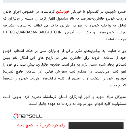
خسرو شهیدی در گفت‌وگو با خبرنگار
خبرآنلاین
کرمانشاه، در خصوص اجرای قانون
واردات خودرو جانبازان۵۰درصد به بالا مشمول اظهار کرد: آن دسته از جانبازان که
تمایل به واردات خودرو به صورت انفرادی دارند می توانند به سامانه یکپارچه
عرضه خودروهای وارداتی به آدرس HTTPS://JANBAZAN.SALEAUTO.IR
مراجعه نمایید.
وی با عنایت به پیگیری‌های مکرر برخی از جانبازان مبنی بر حذف انتخاب خودرو
خود از سامانه، افزود: برای جانبازان معزز در تاریخ های ذیل امکان لغو پیش
ثبت‌نام ایجاد شده است، لازم به ذکر است چنانچه جانبازان، پیش ثبت نام خود را
لغو کنند، می‌بایست در هنگام ثبت سفارش نهایی (در سامانه جامع تجارت)
خودروی خود را انتخاب و بر مبنای آن کلیه فرایندهای واردات خودرو را شخصاً
انجام دهند.
مدیرکل بنیاد شهید و امور ایثارگران استان کرمانشاه تصریح کرد: بدیهی است
مسئولیت کلیه انجام امور مربوط به واردات به عهده جانباز است.
زانو درد دارین؟ به هیچ وجه