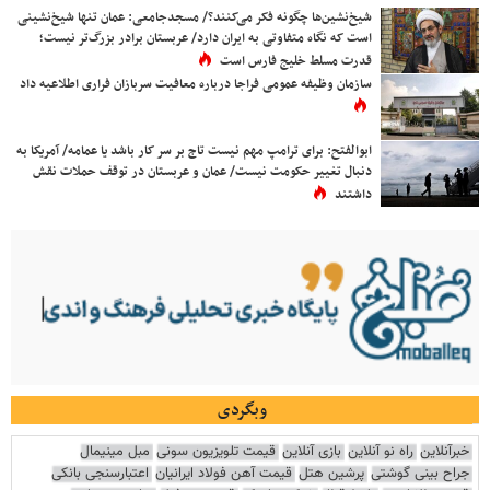
شیخ‌نشین‌ها چگونه فکر می‌کنند؟/ مسجدجامعی: عمان تنها شیخ‌نشینی
است که نگاه متفاوتی به ایران دارد/ عربستان برادر بزرگ‌تر نیست؛
قدرت مسلط خلیج فارس است
سازمان وظیفه عمومی فراجا درباره معافیت سربازان فراری اطلاعیه داد
ابوالفتح: برای ترامپ مهم نیست تاج بر سر کار باشد یا عمامه/ آمریکا به
دنبال تغییر حکومت نیست/ عمان و عربستان در توقف حملات نقش
داشتند
وبگردی
خبرآنلاین
راه نو آنلاین
بازی آنلاین
قیمت تلویزیون سونی
مبل مینیمال
جراح بینی گوشتی
پرشین هتل
قیمت آهن فولاد ایرانیان
اعتبارسنجی بانکی