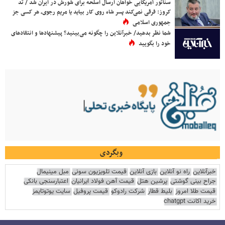
سناتور آمریکایی خواهان ارسال اسلحه برای شورش در ایران شد / تد
کروز: فرقی نمی‌کند پسر شاه روی کار بیاید یا مریم رجوی، هر کسی جز
جمهوری اسلامی
شما نظر بدهید/ خبرآنلاین را چگونه می‌بینید؟ پیشنهادها و انتقادهای
خود را بگویید
وبگردی
خبرآنلاین
راه نو آنلاین
بازی آنلاین
قیمت تلویزیون سونی
مبل مینیمال
جراح بینی گوشتی
پرشین هتل
قیمت آهن فولاد ایرانیان
اعتبارسنجی بانکی
قیمت طلا امروز
بلیط قطار
شرکت رادوکو
قیمت پروفیل
سایت یوتوتایمز
خرید اکانت chatgpt