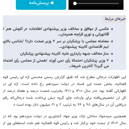
◀ پرسش‌نامه
خبرهای مرتبط
عکسی از موافق و مخالف وزیر پیشنهادی اطلاعات در آغوش هم /
آقاتهرانی و نوری قزلجه همزمان…
معامله مجلس با پزشکیان بر سر ۲ وزیر صحت دارد؟ /شانس بالای
تیم اقتصادی کابینه پیشنهادی…
ساز مخالف جبهه پایداری علیه کابینه پیشنهادی پزشکیان
۲ وزیر پزشکیان احتمالا رأی نمی آورند /همتی از مجلس رأی اعتماد
می گیرد؟ /آخرین خبرها…
این اظهارات درحالی مطرح شد که طبق گزارش رسمی محسنی اژه ای رئیس قوه
قضائیه، بخش عمده این فساد در دولت سیزدهم رخ داده است. اژه ای در
اظهاراتی گفته بود: «در سال ۱۴۰۰ و ۱۴۰۱ به‌ترتیب شصت درصد و هفتاد درصد از
کل ارز تخصیص‌یافته برای واردات چای گروه دبش پرداخت شده درحالی‌که رقم
دریافتی آن در سال‌های ۹۸ و ۹۹ به ترتیب ۲ و ۲۱ میلیون دلار بوده است.»
همچنین سیدجواد ساداتی نژاد، وزیر جهاد کشاورزی در دولت سیزدهم بود که در
سال ۱۴۰۲ از سمت خود برکنار شد و رئیس قوه قضائیه هم علت استعفای وی از