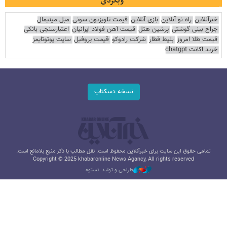
وبگردی
خبرآنلاین
راه نو آنلاین
بازی آنلاین
قیمت تلویزیون سونی
مبل مینیمال
جراح بینی گوشتی
پرشین هتل
قیمت آهن فولاد ایرانیان
اعتبارسنجی بانکی
قیمت طلا امروز
بلیط قطار
شرکت رادوکو
قیمت پروفیل
سایت یوتوتایمز
خرید اکانت chatgpt
نسخه دسکتاپ
تمامی حقوق این سایت برای خبرآنلاین محفوظ است. نقل مطالب با ذکر منبع بلامانع است.
Copyright © 2025 khabaronline News Agancy, All rights reserved
طراحی و تولید: نستوه