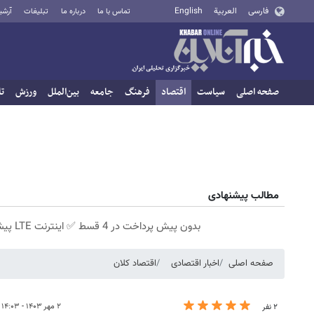
فارسی
العربية
English
تماس با ما
درباره ما
تبلیغات
آرشی
صفحه اصلی
سیاست
اقتصاد
فرهنگ
جامعه
بین‌الملل
ورزش
تا
مطالب پیشنهادی
بدون پیش پرداخت در 4 قسط ✅ اینترنت LTE پیشگامان + سیم کارت رایگان
صفحه اصلی
اخبار اقتصادی
اقتصاد کلان
۲ مهر ۱۴۰۳ - ۱۴:۰۳
۲ نفر