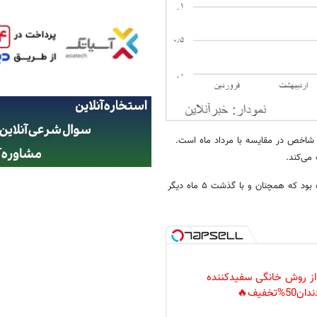
 شاخص در مقایسه با مرداد ماه است.
در فروردین ماه امسال نرخ تورم نقطه به نقطه در حالی به ۳۰.۹ درصد رسیده بود که همچنان و با گذشت ۵ ماه دیگر
 از روش خانگی سفیدکننده
دان50%تخفیف🔥