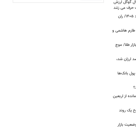
سال گوگل ارزش
گ حرف می زنند
قیمت جدید گوشت قرمز امروز ۱۴ مرداد ۱۴۰۵/ ران
 طارم هاشمی و
زار طلا/ موج
بازار گوشت؛ دام ۳۰ درصد ارزان شد،
 درخواست پول بانک‌ها
؟
مانده از اربعین
ع یک روند
وضعیت بازار