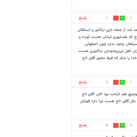
پاسخ
1
3
د شد از جمله بازی تراکتور و استقلال
تاج که همشهری ایشان هست آورده و
 سپاهان وجود ندارد چون اصفهانی
ایران اهل تبریزوخودش تراکتوری هست
ا را شکر که فیفا حضور آقای تاج
پاسخ
0
1
وچیچ هم ناراحت بود الان آقای تاج
ان مال آقای تاج هست چرا داره فوتبال
پاسخ
0
0