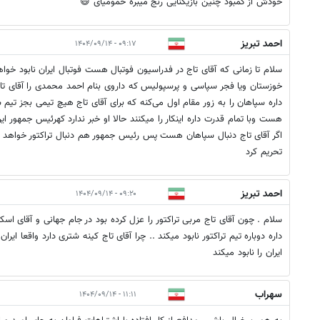
خودش از کمبود چنین بازیکنایی رنج میبره حمومیای 😄
احمد تبریز
۰۹:۱۷ - ۱۴۰۴/۰۹/۱۴
سلام تا زمانی که آقای تاج در فدراسیون فوتبال هست فوتبال ایران نابود خواه
خوزستان ویا فجر سپاسی و پرسپولیس که داروی بنام احمد محمدی را آقای 
داره سپاهان را به زور مقام اول می‌کنه که برای آقای تاج هیچ تیمی بجز تیم
هست وبا تمام قدرت داره اینکار را میکنند حالا او خبر ندارد کهرئیس جمهور 
اگر آقای تاج دنبال سپاهان هست پس رئیس جمهور هم دنبال تراکتور خواهد خد
تحریم کرد
احمد تبریز
۰۹:۲۰ - ۱۴۰۴/۰۹/۱۴
سلام . چون آقای تاج مربی تراکتور را عزل کرده بود در جام جهانی و آقای اسک
داره دوباره تیم تراکتور نابود میکند .. چرا آقای تاج کینه شتری دارد واقعا ایر
ایران را نابود میکند
سهراب
۱۱:۱۱ - ۱۴۰۴/۰۹/۱۴