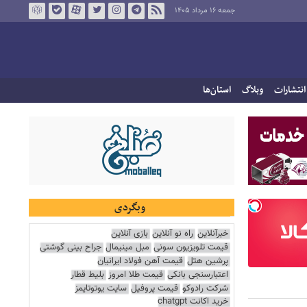
جمعه ۱۶ مرداد ۱۴۰۵
انتشارات
وبلاگ
استان‌ها
وبگردی
خبرآنلاین
راه نو آنلاین
بازی آنلاین
قیمت تلویزیون سونی
مبل مینیمال
جراح بینی گوشتی
پرشین هتل
قیمت آهن فولاد ایرانیان
اعتبارسنجی بانکی
قیمت طلا امروز
بلیط قطار
شرکت رادوکو
قیمت پروفیل
سایت یوتوتایمز
خرید اکانت chatgpt