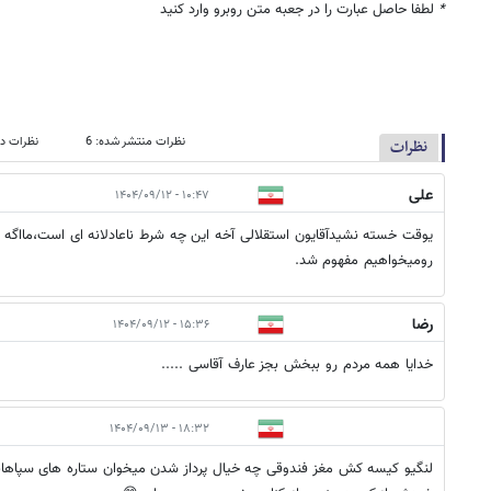
*
لطفا حاصل عبارت را در جعبه متن روبرو وارد کنید
نظرات منتشر شده: 6
نظرات در
نظرات
علی
۱۰:۴۷ - ۱۴۰۴/۰۹/۱۲
یوقت خسته نشیدآقایون استقلالی آخه این چه شرط ناعادلانه ای است،مااگه ب
رومیخواهیم مفهوم شد.
رضا
۱۵:۳۶ - ۱۴۰۴/۰۹/۱۲
خدایا همه مردم رو ببخش بجز عارف آقاسی .....
۱۸:۳۲ - ۱۴۰۴/۰۹/۱۳
لنگیو کیسه کش مغز فندوقی چه خیال پرداز شدن میخوان ستاره های سپاهانو