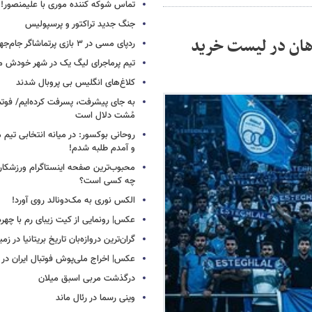
تماس شوکه کننده موری با علیمنصور!
جنگ جدید تراکتور و پرسپولیس
هان در لیست خرید
ردپای مسی در ۳ بازی پرتماشاگر جام‌جهانی!
تیم پرماجرای لیگ یک در شهر خودش ما
کلاغ‌های انگلیس بی پروبال شدند
به جای پیشرفت، پسرفت کرده‌ایم/ فوت
مُشت دلال است
روحانی بوکسور: در میانه انتخابی تیم 
و آمدم طلبه شدم!
محبوب‌ترین صفحه اینستاگرام ورزشکاران
چه کسی است؟
الکس نوری به مک‌دونالد روی آورد!
عکس| رونمایی از کیت زیبای رم با چهره
گران‌ترین دروازه‌بان تاریخ بریتانیا در زم
عکس| اخراج ملی‌پوش فوتبال ایران در 12 دقیقه!
درگذشت مربی اسبق میلان
وینی رسما در رئال ماند