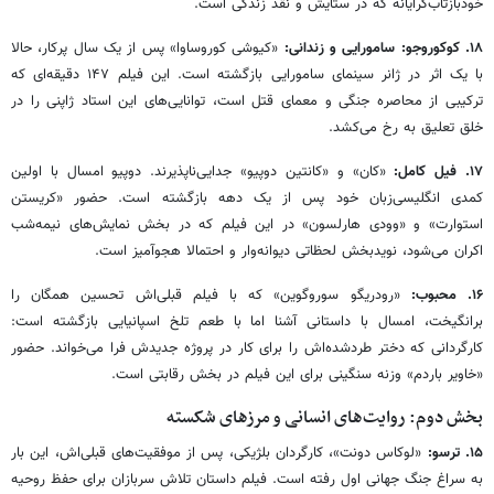
خودبازتاب‌گرایانه که در ستایش و نقد زندگی است.
۱۸. کوکوروجو: سامورایی و زندانی:
«کیوشی کوروساوا» پس از یک سال پرکار، حالا
با یک اثر در ژانر سینمای سامورایی بازگشته است. این فیلم ۱۴۷ دقیقه‌ای که
ترکیبی از محاصره جنگی و معمای قتل است، توانایی‌های این استاد ژاپنی را در
خلق تعلیق به رخ می‌کشد.
۱۷. فیل کامل:
«کان» و «کانتین دوپیو» جدایی‌ناپذیرند. دوپیو امسال با اولین
کمدی انگلیسی‌زبان خود پس از یک دهه بازگشته است. حضور «کریستن
استوارت» و «وودی هارلسون» در این فیلم که در بخش نمایش‌های نیمه‌شب
اکران می‌شود، نویدبخش لحظاتی دیوانه‌وار و احتمالا هجوآمیز است.
۱۶. محبوب:
«رودریگو سوروگوین» که با فیلم قبلی‌اش تحسین همگان را
برانگیخت، امسال با داستانی آشنا اما با طعم تلخ اسپانیایی بازگشته است:
کارگردانی که دختر طردشده‌اش را برای کار در پروژه جدیدش فرا می‌خواند. حضور
«خاویر باردم» وزنه سنگینی برای این فیلم در بخش رقابتی است.
بخش دوم: روایت‌های انسانی و مرزهای شکسته
۱۵. ترسو:
«لوکاس دونت»، کارگردان بلژیکی، پس از موفقیت‌های قبلی‌اش، این بار
به سراغ جنگ جهانی اول رفته است. فیلم داستان تلاش سربازان برای حفظ روحیه