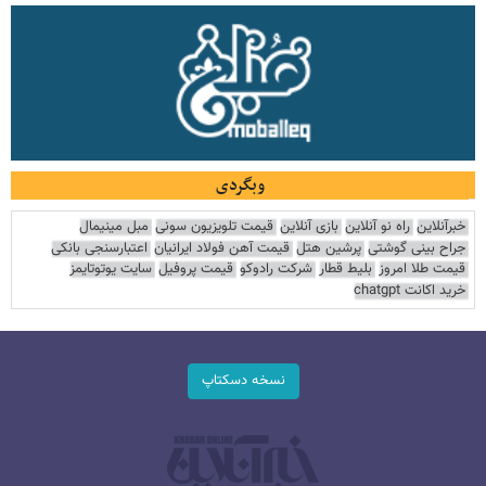
وبگردی
خبرآنلاین
راه نو آنلاین
بازی آنلاین
قیمت تلویزیون سونی
مبل مینیمال
جراح بینی گوشتی
پرشین هتل
قیمت آهن فولاد ایرانیان
اعتبارسنجی بانکی
قیمت طلا امروز
بلیط قطار
شرکت رادوکو
قیمت پروفیل
سایت یوتوتایمز
خرید اکانت chatgpt
نسخه دسکتاپ