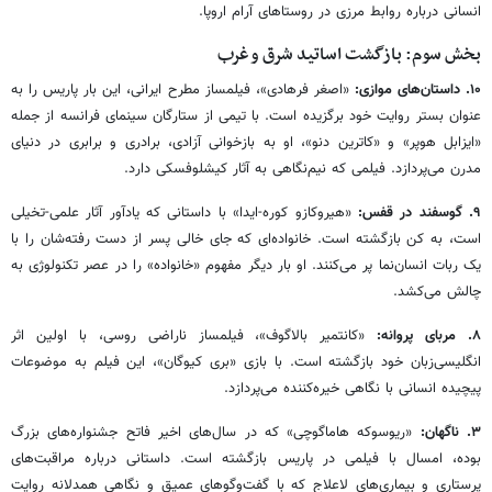
انسانی درباره روابط مرزی در روستاهای آرام اروپا.
بخش سوم: بازگشت اساتید شرق و غرب
۱۰. داستان‌های موازی:
«اصغر فرهادی»، فیلمساز مطرح ایرانی، این بار پاریس را به
عنوان بستر روایت خود برگزیده است. با تیمی از ستارگان سینمای فرانسه از جمله
«ایزابل هوپر» و «کاترین دنو»، او به بازخوانی آزادی، برادری و برابری در دنیای
مدرن می‌پردازد. فیلمی که نیم‌نگاهی به آثار کیشلوفسکی دارد.
۹. گوسفند در قفس:
«هیروکازو کوره-ایدا» با داستانی که یادآور آثار علمی-تخیلی
است، به کن بازگشته است. خانواده‌ای که جای خالی پسر از دست رفته‌شان را با
یک ربات انسان‌نما پر می‌کنند. او بار دیگر مفهوم «خانواده» را در عصر تکنولوژی به
چالش می‌کشد.
۸. مربای پروانه:
«کانتمیر بالاگوف»، فیلمساز ناراضی روسی، با اولین اثر
انگلیسی‌زبان خود بازگشته است. با بازی «بری کیوگان»، این فیلم به موضوعات
پیچیده انسانی با نگاهی خیره‌کننده می‌پردازد.
۳. ناگهان:
«ریوسوکه هاماگوچی» که در سال‌های اخیر فاتح جشنواره‌های بزرگ
بوده، امسال با فیلمی در پاریس بازگشته است. داستانی درباره مراقبت‌های
پرستاری و بیماری‌های لاعلاج که با گفت‌وگوهای عمیق و نگاهی همدلانه روایت