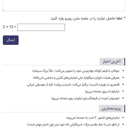
*
لطفا حاصل عبارت را در جعبه متن روبرو وارد کنید
2 + 12 =
ارسال
آخرین اخبار
جوانان با فیلم کوتاه جهان‌بینی خود را تصویر می‌کنند؛ خلأ بزرگ سرمایه
معرفی هیئت داوران سوگواره ملی نمایش‌های آئینی و مذهبی «نی‌ناله»
قمصری در تهران کنسرت برگزار می‌کند؛ شنیدن روایت تازه از موسیقی ایرانی
«بایکوت» روی صحنه می‌رود
«رهروان امید» در فرهنگسرای نیاوران روی صحنه می‌رود
پربیننده‌ترین
نمایش‌های کشور، ٢ شب به صحنه نمی‌روند
از اتاق خبر تا خط مقدم مرگ؛ خبرنگارانی که خود تیتر اول اخبار جهان شدند!