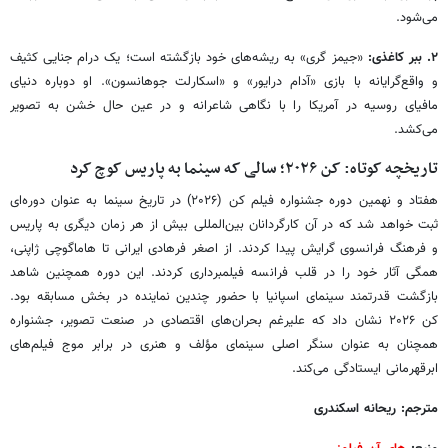
می‌شود.
۲. ببر کاغذی:
«جیمز گری» به ریشه‌های خود بازگشته است؛ یک درام جنایی کثیف
و واقع‌گرایانه با بازی «آدام درایور» و «اسکارلت جوهانسون». او دوباره دنیای
مافیای روسیه در آمریکا را با نگاهی شاعرانه و در عین حال خشن به تصویر
می‌کشد.
تاریخچه کوتاه: کن ۲۰۲۶؛ سالی که سینما به پاریس کوچ کرد
هفتاد و نهمین دوره جشنواره فیلم کن (۲۰۲۶) در تاریخ سینما به عنوان دوره‌ای
ثبت خواهد شد که در آن کارگردانان بین‌المللی بیش از هر زمان دیگری به پاریس
و فرهنگ فرانسوی گرایش پیدا کردند. از اصغر فرهادی ایرانی تا هاماگوچی ژاپنی،
همگی آثار خود را در قلب فرانسه فیلمبرداری کردند. این دوره همچنین شاهد
بازگشت قدرتمند سینمای اسپانیا با حضور چندین نماینده در بخش مسابقه بود.
کن ۲۰۲۶ نشان داد که علیرغم بحران‌های اقتصادی در صنعت تصویر، جشنواره
همچنان به عنوان سنگر اصلی سینمای مؤلف و هنری در برابر موج فیلم‌های
ابرقهرمانی ایستادگی می‌کند.
مترجم: ریحانه اسکندری