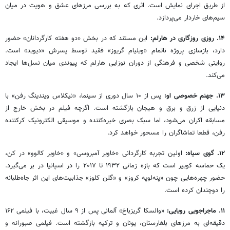
از طریق اجرای نمایش است. اثری که به بررسی مرزهای عشق و هویت در میان
سیم‌های خاردار می‌پردازد.
۱۴. روزی روزگاری در هارلم:
این مستند که در بخش «دو هفته کارگردانان» حضور
دارد، بازسازی پروژه ناتمام «ویلیام گریوز» فقید توسط پسرش «دیوید» است.
روایتی شخصی و فرهنگی از دوران نوزایی هارلم که پیوندی میان نسل‌ها ایجاد
می‌کند.
۱۳. جهنم خصوصی او:
پس از ۱۰ سال دوری از سینما، «نیکلاس ویندینگ رفن» با
دنیایی از زرق و برق و هیجان بازگشته است. اگرچه فیلم در بخش خارج از
مسابقه اکران می‌شود، اما سبک بصری خیره‌کننده و موسیقی الکترونیک کرکننده
رفن، قطعا تماشاگران را مسحور خواهد کرد.
۱۲. گوی سیاه:
اولین تجربه کارگردانی «خاویر آمبروسی» و «خاویر کالوو» در کن،
یک حماسه کوییر است که بازه زمانی ۱۹۳۲ تا ۲۰۱۷ را در اسپانیا در بر می‌گیرد.
حضور چهره‌هایی چون «پنه‌لوپه کروز» و «گلن کلوز» جذابیت‌های این اثر جاه‌طلبانه
را دوچندان کرده است.
۱۱. ماجراجویی رویایی:
«والسکا گریزباخ» آلمانی پس از ۹ سال غیبت، با فیلمی ۱۶۲
دقیقه‌ای به مرزهای بلغارستان، یونان و ترکیه بازگشته است. فیلمی صبورانه و