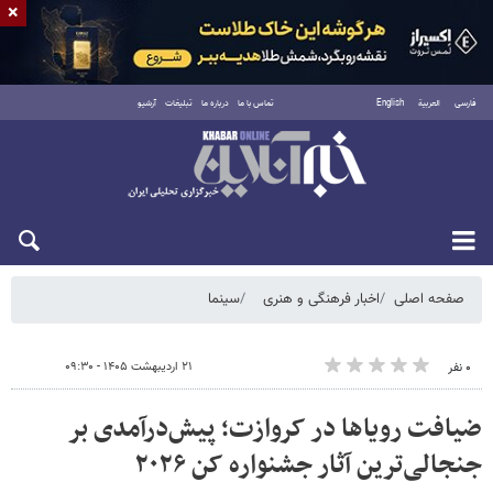
×
فارسی
العربية
English
تماس با ما
درباره ما
تبلیغات
آرشیو
شنبه ۱۷ مرداد ۱۴۰۵
صفحه اصلی
اخبار فرهنگی و هنری
سینما
۲۱ اردیبهشت ۱۴۰۵ - ۰۹:۳۰
۰ نفر
ضیافت رویاها در کروازت؛ پیش‌درآمدی بر
جنجالی‌ترین آثار جشنواره کن ۲۰۲۶