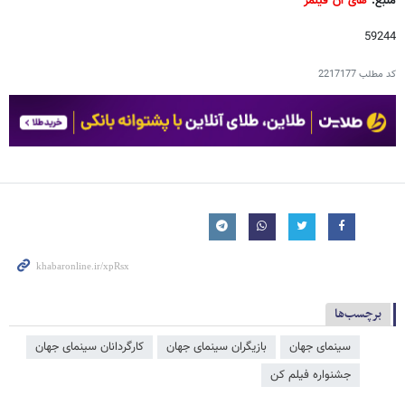
منبع:
های آن فیلمز
59244
کد مطلب
2217177
برچسب‌ها
سینمای جهان
بازیگران سینمای جهان
کارگردانان سینمای جهان
جشنواره فیلم کن