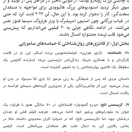
با چالشی بزرگ روبه‌رو بودند؛ از سویی تأخیر در مراحل پس از تولید و از
سوی دیگر تردید استودیوهای بزرگ هالیوودی برای مواجهه با منتقدان
سخت‌گیر، کار را دشوار کرده بود. با این حال، کن ۲۰۲۶ ثابت کرد که حتی
در غیاب بزرگانی چون استیون اسپیلبرگ یا ورنر هرتزوگ، سینما هنوز نفس
می‌کشد. در ادامه، نگاهی جزئی به ۲۰ فیلمی می‌اندازیم که پیش‌بینی
می‌شود قلب تپنده جشنواره امسال باشند.
بخش اول: از فانتزی‌های روان‌شناختی تا حماسه‌های سامورایی
۲۰. ناشناخته:
«آرتور هراری»، فیلمنامه‌نویس برنده اسکار، این بار در قامت
کارگردان و با همکاری شریک زندگی‌اش «ژوستین تریه» (سازنده آناتومی یک
سقوط)، یک فانتزی روان‌شناختی را به تصویر کشیده است.
داستان مردی که پس از شیفتگی به زنی مرموز (با بازی لئا سیدو)، در بدن او
بیدار می‌شود. این اثر چالش‌برانگیز، یکی از جدی‌ترین گزینه‌های سینمای فرانسه در
رقابت امسال است.
۱۹. کریسمس تلخ:
«پدرو آلمودوار» افسانه‌ای، در ۷۰ سالگی هنوز با طراوت یک
جوان به ملودرام‌های پرشور خود ادامه می‌دهد. هرچند فیلم قبلی او چندان
درخشان نبود، اما «کریسمس تلخ» که در اسپانیا اکران محدودی داشته، حالا در
بخش رقابتی کن به دنبال جلب نظر منتقدان بین‌المللی است. فیلمی