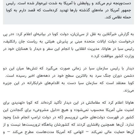
دست‌وپنجه نرم می‌کند و روابطش با آمریکا به شدت تیره‌وتار شده است. رئیس
جمهور آمریکا در ماه‌های گذشته بارها تهدید کرده‌است که قصد دارم به کوبا
حمله نظامی کند.
به گزارش خبرآنلاین به نقل از سی‌ان‌ان، دولت کوبا در بیانیه‌ای اعلام کرد: «در پی
درخواست دولت ایالات متحده مبنی بر پذیرش هیئتی به ریاست جان راتکلیف،
رئیس سیا در هاوانا، مدیریت انقلابی با انجام این سفر و دیدار با همتایان خود در
وزارت کشور موافقت کرد.»
دیدار با رئیس سازمان سیا در زمانی صورت می‌گیرد که تنش‌ها میان این دو
دشمن دوران جنگ سرد به بالاترین سطح خود در دهه‌های اخیر رسیده است.
کوبا معتقد است که سازمان سیا دست به اقدام‌های خرابکارانه در این جزیره
می‌زند.
هاوانا اعلام کرد که مقاماتش در این دیدار تأکید کرده‌اند که کوبا «تهدیدی برای
امنیت ملی آمریکا محسوب نمی‌شود» و هیچ «دلیل مشروعی» برای گنجاندن این
کشور در فهرست دولت‌های حامی تروریسم (که در دولت ترامپ انجام شد) وجود
ندارد. آن‌ها همچنین پافشاری کردند که کشورشان پناهگاه تروریست‌ها نیست و از
آن‌ها حمایت مالی نمی‌کند — اتهامی که آمریکا مدت‌هاست مطرح می‌کند — و