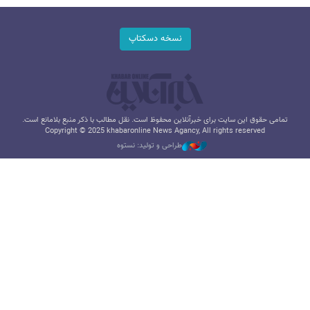
نسخه دسکتاپ
تمامی حقوق این سایت برای خبرآنلاین محفوظ است. نقل مطالب با ذکر منبع بلامانع است.
Copyright © 2025 khabaronline News Agancy, All rights reserved
طراحی و تولید: نستوه