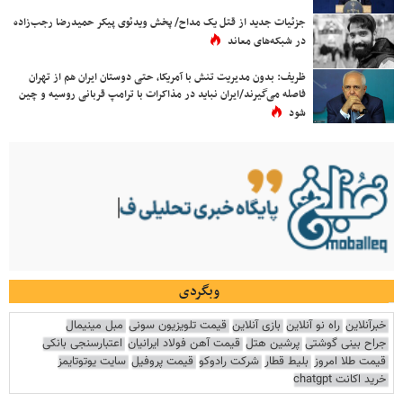
جزئیات جدید از قتل یک مداح/ پخش ویدئوی پیکر حمیدرضا رجب‌زاده
در شبکه‌های معاند
ظریف: بدون مدیریت تنش با آمریکا، حتی دوستان ایران هم از تهران
فاصله می‌گیرند/ایران نباید در مذاکرات با ترامپ قربانی روسیه و چین
شود
وبگردی
خبرآنلاین
راه نو آنلاین
بازی آنلاین
قیمت تلویزیون سونی
مبل مینیمال
جراح بینی گوشتی
پرشین هتل
قیمت آهن فولاد ایرانیان
اعتبارسنجی بانکی
قیمت طلا امروز
بلیط قطار
شرکت رادوکو
قیمت پروفیل
سایت یوتوتایمز
خرید اکانت chatgpt