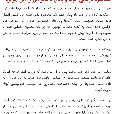
اظهارات رئیس‌جمهور در حالی مطرح می‌شود که دولت او اخیراً تحریم‌ها علیه کوبا
را تشدید کرده و از چند ماه پیش عملاً یک محاصره نفتی علیه این کشور اعمال
کرده است. همچنین ارتش آمریکا پروازهای جاسوسی خود را در سواحل کوبا
افزایش داده است. به گفته مقامات کوبایی، به جز یک محموله اهدایی نفت از
سوی روسیه، آمریکا بیش از چهار ماه است که مانع از ورود هرگونه محموله نفتی
به این کشور شده است.
ویسنته د لا او لوی، وزیر انرژی و معادن کوبا، چهارشنبه شب در یک برنامه
تلویزیونی اعلام کرد که محموله اهدایی روسیه در اواخر مارس به پایان رسیده و
ذخایر نفتی که شبکه برق فرسوده جزیره را تغذیه می‌کنند، تقریباً تمام شده است.
سخنان این وزیر تنها چند ساعت پس از آن بیان شد که وزارت امور خارجه آمریکا
اعلام کرد ایالات متحده پیشنهادی ۱۰۰ میلیون دلاری برای کمک به این جزیره ارائه
داده است، مشروط بر اینکه «اصلاحات معناداری در سیستم کمونیستی کوبا»
صورت گیرد.
روز بعد، میگل دیاز-کانل، رئیس‌جمهور کوبا، در ایکس اشاره کرد که کوبا آماده
دریافت کمک از آمریکا است، اما «لغو یا کاهش محاصره» را ترجیح می‌دهد. او
نوشت: «اگر واقعاً اراده‌ای از سوی دولت ایالات متحده برای ارائه کمک وجود