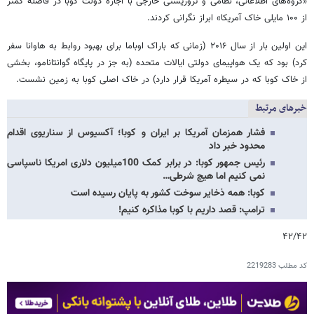
«گروه‌های اطلاعاتی، نظامی و تروریستی خارجی با اجازه دولت کوبا در فاصله کمتر
از ۱۰۰ مایلی خاک آمریکا» ابراز نگرانی کردند.
این اولین بار از سال ۲۰۱۶ (زمانی که باراک اوباما برای بهبود روابط به هاوانا سفر
کرد) بود که یک هواپیمای دولتی ایالات متحده (به جز در پایگاه گوانتانامو، بخشی
از خاک کوبا که در سیطره آمریکا قرار دارد) در خاک اصلی کوبا به زمین نشست.
خبرهای مرتبط
فشار همزمان آمریکا بر ایران و کوبا؛ آکسیوس از سناریوی اقدام
محدود خبر داد
رئیس جمهور کوبا: در برابر کمک 100میلیون دلاری امریکا ناسپاسی
نمی کنیم اما هیچ شرطی…
کوبا: همه ذخایر سوخت کشور به پایان رسیده است
ترامپ: قصد داریم با کوبا مذاکره کنیم!
۴۲/۴۲
کد مطلب
2219283