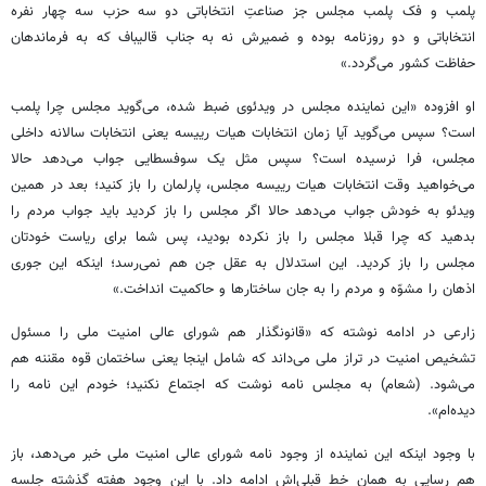
پلمب و فک پلمب مجلس جز صناعتِ انتخاباتی دو سه حزب سه چهار نفره
انتخاباتی و دو روزنامه بوده و ضمیرش نه به جناب قالیباف که به فرماندهان
حفاظت کشور می‌گردد.»
او افزوده «این نماینده مجلس در ویدئوی ضبط شده، می‌گوید مجلس چرا پلمب
است؟ سپس می‌گوید آیا زمان انتخابات هیات رییسه یعنی انتخابات سالانه داخلی
مجلس، فرا نرسیده است؟ سپس مثل یک سوفسطایی جواب می‌دهد حالا
می‌خواهید وقت انتخابات هیات رییسه مجلس، پارلمان را باز کنید؛ بعد در همین
ویدئو به خودش جواب می‌دهد حالا اگر مجلس را باز کردید باید جواب مردم را
بدهید که چرا قبلا مجلس را باز نکرده بودید، پس شما برای ریاست خودتان
مجلس را باز کردید. این استدلال به عقل جن هم نمی‌رسد؛ اینکه این جوری
اذهان را مشوّه و مردم را به جان ساختارها و حاکمیت انداخت.»
زارعی در ادامه نوشته که «قانونگذار هم شورای عالی امنیت ملی را مسئول
تشخیص امنیت در تراز ملی می‌داند که شامل اینجا یعنی ساختمان قوه مقننه هم
می‌شود. (شعام) به مجلس نامه نوشت که اجتماع نکنید؛ خودم این نامه را
دیده‌ام».
با وجود اینکه این نماینده از وجود نامه شورای عالی امنیت ملی خبر می‌دهد، باز
هم رسایی به همان خط قبلی‌اش ادامه داد. با این وجود هفته گذشته جلسه