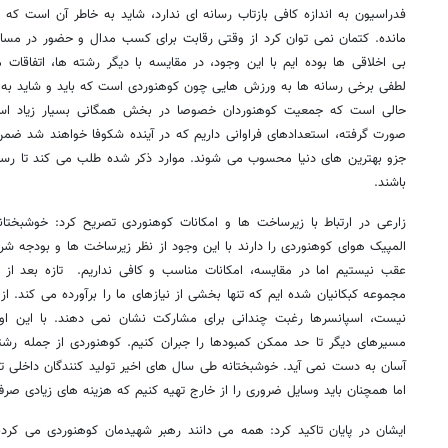
فدراسیون به اندازه کافی بازتاب رسانه ای ندارد، شاید به خاطر آن است که 
مانده. کتمان نمی توان کرد از وقتی رقابت برای کسب مدال و حضور در مس
بی اخلاقی ها بوده ایم با این وجود، در مقایسه با دیگر رشته ها، اتفاقات
لطفی برخی رسانه ها به ورزش هایی چون کوهنوردی است که باید و شاید به 
حالی است که جمعیت کوهنوردان خصوصا در بخش همگانی بسیار زیاد است.
صورت گرفته، استعدادهای فراوانی داریم که در آینده شکوفا خواهند شد ضمن 
جزو بهترین های دنیا محسوب می شوند. موارد ذکر شده طلب می کند تا رسان
باشند.
زارعی در ارتباط با زیرساخت ها و امکانات کوهنوردی تصریح کرد: خوشبخت
المپیک هوای کوهنوردی را دارند با این وجود از نظر زیرساخت ها و بودجه ش
عقب نیستیم اما در مقایسه، امکانات مناسب و کافی نداریم. تازه بعد 
مجموعه کبکانیان شده ایم که تنها بخشی از نیازهای ما را برآورده می کند. ا
نیست، اسپانسرها رغبت چندانی برای مشارکت نشان نمی دهند. با این ا
مسیرهای دیگر تا حد ممکن کمبودها را جبران کنیم. کوهنوردی از جمله رشت
آسان به دست نمی آید. خوشبختانه طی سال های اخیر تولید کنندگان داخلی توا
اما همچنان باید وسایل ضروری را از خارج تهیه کنیم که هزینه های زیادی صر
ایشان در پایان تاکید کرد: همه می دانند رهبر شهیدمان کوهنوردی می کرد