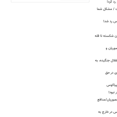
د کرد!
ست / مشکل شما
یس رد شد!
ان شکسته تا قله
وریان و
قلال جنگیده، به
دی در حق
پیاکوس
 نبود!
نصوریان/مدافع
س در خارج به