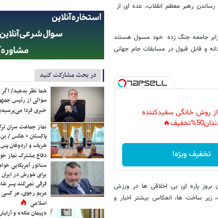
ساندن رهبر معظم انقلاب، عده ای از
ر برابر جامعه جنگ زده خود مسول هستند
دانه و قابل قبول در مسابقات جام جهانی
در بحث مشارکت کنید
شما نظر بدهید/ اگر خ
سوالی از رئیس جمه
خبری فردا می‌پرسیدی
 از روش خانگی سفیدکننده
دان50%تخفیف🔥
نماز جماعت سران ترک
پاکستان + عکس / بن‌س
شریف و اردوغان پس ا
تخفیف ویژه!
دفاع مشترک نماز خوا
سناتور آمریکایی خواه
برای شورش در ایران 
فرقی نمی‌کند پسر شاه 
بروز پاره ای بی اخلاقی ها در ورزش
مریم رجوی، هر کسی 
 زیر ساخت ها، انعکاس بیشتر اخبار و
اسلامی
«پیمان مکه» و آرایش