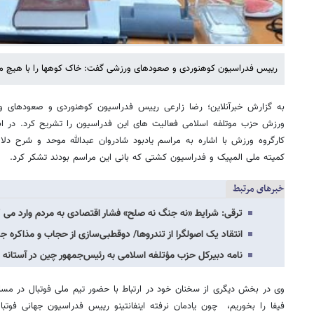
رییس فدراسیون کوهنوردی و صعودهای ورزشی گفت: خاک کوهها را با هیچ م
به گزارش خبرآنلاین؛ رضا زارعی رییس فدراسیون کوهنوردی و صعودهای و
ورزش حزب موتلفه اسلامی فعالیت های این فدراسیون را تشریح کرد. در ا
کارگروه ورزش با اشاره به مراسم یادبود شادروان عبدالله موحد و شرح دل
کمیته ملی المپیک و فدراسیون کشتی که بانی این مراسم بودند تشکر کرد.
خبرهای مرتبط
ترقی: شرایط «نه جنگ نه صلح» فشار اقتصادی به مردم وارد می ک
انتقاد یک اصولگرا از تندروها/ دوقطبی‌سازی از حجاب و مذاکره ج
نامه دبیرکل حزب مؤتلفه اسلامی به رئیس‌جمهور چین در آستانه
وی در بخش دیگری از سخنان خود در ارتباط با حضور تیم ملی فوتبال در مسا
فیفا را بخوریم، چون یادمان نرفته اینفانتینو رییس فدراسیون جهانی فوت