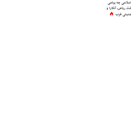
اسلامی چه پیامی
لث ریاض، آنکارا و
 امنیتی غرب