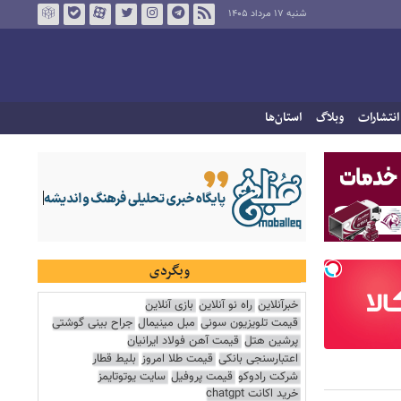
شنبه ۱۷ مرداد ۱۴۰۵
انتشارات
وبلاگ
استان‌ها
وبگردی
خبرآنلاین
راه نو آنلاین
بازی آنلاین
قیمت تلویزیون سونی
مبل مینیمال
جراح بینی گوشتی
پرشین هتل
قیمت آهن فولاد ایرانیان
اعتبارسنجی بانکی
قیمت طلا امروز
بلیط قطار
شرکت رادوکو
قیمت پروفیل
سایت یوتوتایمز
خرید اکانت chatgpt