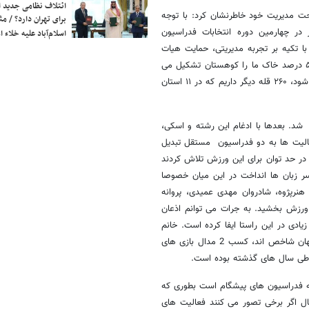
ائتلاف نظامی جدید 
 مدیریت خود خاطرنشان کرد: با توجه
برای تهران دارد؟ / مث
در چهارمین دوره انتخابات فدراسیون
اسلام‌آباد علیه خلاء
 تکیه بر تجربه مدیریتی، حمایت هیات
های استانی و دیگر تلاشگران این رشته، اهداف مورد نظر را پی گیری کنم. ۵۲ درصد خاک ما را کوهستان تشکیل می
دهد و در ایران به جز دماوند که یکی از نمادهای مهم کشورمان محسوب می شود، ۲۶۰ قله دیگر داریم که در ۱۱ استان
ان دارای تشکیلات رسمی شد. بعدها با ادغام این رشته و اسکی،
ی تشکیل شد. سال ۵۳ و با گسترش فعالیت ها به دو فدراسیون مستقل تبدیل
در حد توان برای این ورزش تلاش کردند
ر زبان ها انداخت در این میان خصوصا
نرپژوه، شادروان مهدی عمیدی، پروانه
ورزش بخشید. به جرات می توانم اذعان
دی در این راستا ایفا کرده است. خانم
حسامی فر جزو 7 نفر برتر دنیاست. تعداد دیگری از ورزشکاران ما درآسیا و جهان شاخص اند، کسب 2 مدال بازی های
ا طی سال های گذشته بوده است.
ه فدراسیون های پیشگام است بطوری که
به 50 هزار نفر رسانده ایم. حال اگر برخی تصور می کنند فعالیت های