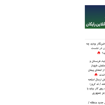
برنگار بودید چه
ور در نشست
د؟
یه، عربستان و
لمان، شهباز
ز امضای پیمان
ندند
ان ارسال اسلحه
شد / تد کروز:
روی کار بیاید یا
جز جمهوری
 جدید منطقه /