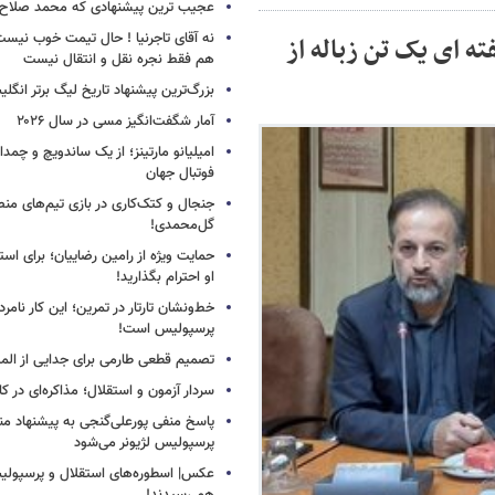
عجیب ترین پیشنهادی که محمد صلاح ر
نه آقای تاجرنیا ! حال تیمت خوب نی
ه ای یک تن زباله از
هم فقط نجره نقل و انتقال نیست
بزرگ‌ترین پیشنهاد تاریخ لیگ برتر انگل
آمار شگفت‌انگیز مسی در سال ۲۰۲۶
امیلیانو مارتینز؛ از یک ساندویچ و چمد
فوتبال جهان
جنجال و کتک‌کاری در بازی تیم‌های منص
گل‌محمدی!
حمایت ویژه از رامین رضاییان؛ برای است
او احترام بگذارید!
خط‌ونشان تارتار در تمرین؛ این کار نامر
پرسپولیس است!
تصمیم قطعی طارمی برای جدایی از الم
سردار آزمون و استقلال؛ مذاکره‌ای در کار
پاسخ منفی پورعلی‌گنجی به پیشنهاد م
پرسپولیس لژیونر می‌شود
عکس| اسطوره‌های استقلال و پرسپولی