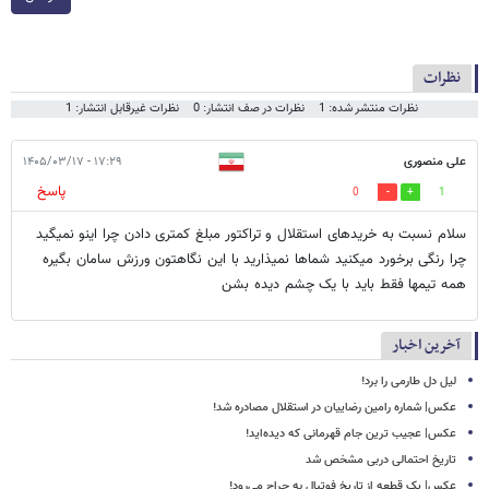
نظرات
نظرات منتشر شده: 1
نظرات در صف انتشار: 0
نظرات غیرقابل انتشار: 1
علی منصوری
۱۷:۲۹ - ۱۴۰۵/۰۳/۱۷
پاسخ
0
1
سلام نسبت به خریدهای استقلال و تراکتور مبلغ کمتری دادن چرا اینو نمیگید
چرا رنگی برخورد میکنید شماها نمیذارید با این نگاهتون ورزش سامان بگیره
همه تیمها فقط باید با یک چشم دیده بشن
آخرین اخبار
لیل دل طارمی را برد!
عکس| شماره رامین رضاییان در استقلال مصادره شد!
عکس| عجیب ترین جام قهرمانی که دیده‌اید!
تاریخ احتمالی دربی مشخص شد
عکس| یک قطعه از تاریخ فوتبال به حراج می‌رود!