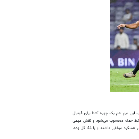
 و در ترکیب این تیم هم یک چهره آشنا برای فوتبال
 در خط حمله محسوب می‌شود و نقش مهمی
در صعود این تیم به جام جهانی ایفا کرده است. او برخلاف استقلال، در هاییتی عملکرد موفقی داشته و با 44 گل زده،