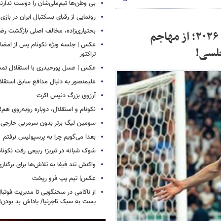
بی وطن‌ها تیم‌ملی‌شان را دوست ندارند
رونمایی از رقبای بسکتبال ایران در بازی
بختیاری‌زاده، مخالف اصلی بازگشت رضا
ردپای ستاره‌های لیگ برتر ایران در جام جهانی ۲۰۲۶؛ از مهاجم
عکس | جلسه ویژه نکونام پس از امضای 
چلسی!
تراکتور
عکس | عسل پورحیدری با استقلال تمدی
علیمنصور به دنبال مدافع سابق استقلا
آرزوی بزرگ دنیس اکرت
نکونام و استقلال، دوباره روبه‌روی هم!
سومین لیگ برتر بدون سرمربی خارجی
بعدا می‌گویم چرا به پرسپولیس نرفتم
شوک شبانه در تبریز؛ ربیعی رفت نکونام
واکنش تند فیفا به تلاش‌ها برای برکناری 
عکس| تیم پپ فرو ریخت
از ناکامی در سخنگویی تا مدیریت فوتبال 
پست به سبک تاجرنیا/ پاداش بد بودن!