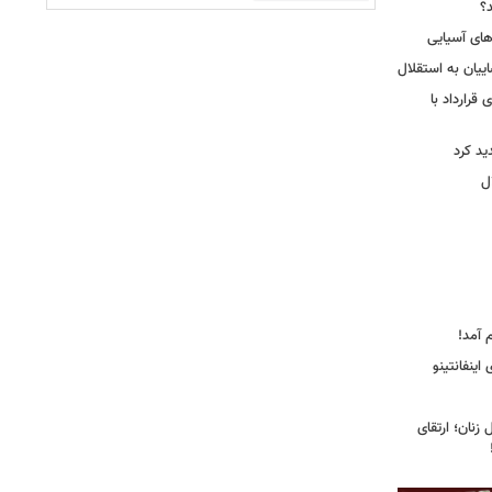
؟
‌های آسیایی
ییان به استقلال
قرارداد با
د کرد
ل
 آمد!
اینفانتینو
زنان؛ ارتقای