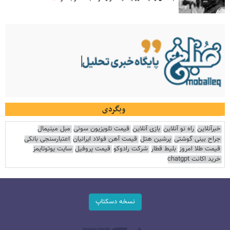
وبگردی
خبرآنلاین
راه نو آنلاین
بازی آنلاین
قیمت تلویزیون سونی
مبل مینیمال
جراح بینی گوشتی
پرشین هتل
قیمت آهن فولاد ایرانیان
اعتبارسنجی بانکی
قیمت طلا امروز
بلیط قطار
شرکت رادوکو
قیمت پروفیل
سایت یوتوتایمز
خرید اکانت chatgpt
نسخه دسکتاپ