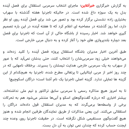
به گزارش خبرگزاری
خبرآنلاین
؛ ماجرای انتخاب سرمربی استقلال برای فصل آینده
بدل به یک سوژه داغ شده است. در حالیکه تاجرنیا هفته گذشته با سهراب
بختیاری زاده نشستی برگزار کرده بود و تصور می شد برای فصل آینده روی او نظر
دارد، اما روز گذشته در مصاحبه ای اعلام کرد که تا هفته آینده در این باره تصمیم
گیری خواهد شد. اخبار رسیده از باشگاه حاکی از آن است که تاجرنیا برای فصل
بعد دوباره بلندپروازی های خود را آغاز کرده و به دنبال مربی خارجی است.
طبق آخرین اخبار مدیران باشگاه استقلال پروژه فصل آینده را کلید زده‌اند و
می‌خواهند خیلی زود سرمربی‌شان را انتخاب کنند، حتی بدشان نمی‌آید که با عبور
از سهراب به یک سرمربی خارجی هدایت تیمشان را بسپرند. برخلاف نامهایی که در
چند روز اخبر از مربی ایتالیایی تا پرتغالی مطرح شده، تاجرنیا به هیچکدام از این
گزینه ها تمایلی ندارد. گزینه اصلی تاجرنیا یک نام آشنا است؛ دراگان اسکوچیچ!
تا به امروز هیچ مذاکره رسمی با سرمربی سابق تراکتور و تیم ملی نداشته‌اند.
بیشتر اخباری که درباره گفت‌وگوهای اسکو و آبی‌ها منتشر می‌شود هم به تحرکات
برخی از واسطه‌ها برمی‌گردد که به مدیران استقلال قول داده‌اند دراگان را
استقلالی می‌کنند. این یعنی مذاکرات از طریق نمایندگان طرفین انجام شده و هنوز
هیچ گفت‌وگوی مستقیمی شکل نگرفته است. در حقیقت تاجرنیا روی وعده چند
ایجنت حساب کرده که چندان نمی توان به آن دل بست.