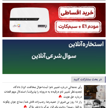
در بحث مشارکت کنید
رأی جنجالی درباره تغییر نام؛ ثبت‌احوال مخالفت کرد/ دادگاه
تجدیدنظر تغییر نام «رقیه» به «رویا» را پذیرفت/ استدلال مهم قضات
درباره حق هویت
راز ۱۵ روز بی‌خبری از حمیدرضا رجب‌زاده فاش شد/ مداح جوان چگونه
به قتل رسید؟ روایت یک قرار مرگ با دختر بلاگر