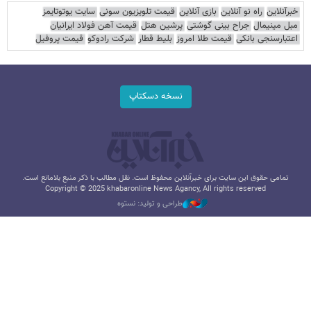
خبرآنلاین
راه نو آنلاین
بازی آنلاین
قیمت تلویزیون سونی
سایت یوتوتایمز
مبل مینیمال
جراح بینی گوشتی
پرشین هتل
قیمت آهن فولاد ایرانیان
اعتبارسنجی بانکی
قیمت طلا امروز
بلیط قطار
شرکت رادوکو
قیمت پروفیل
نسخه دسکتاپ
تمامی حقوق این سایت برای خبرآنلاین محفوظ است. نقل مطالب با ذکر منبع بلامانع است.
Copyright © 2025 khabaronline News Agancy, All rights reserved
طراحی و تولید: نستوه