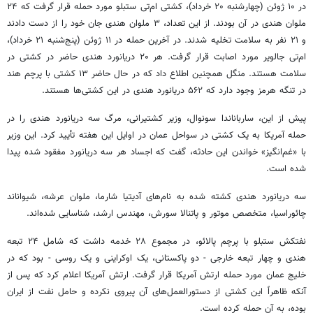
در ۱۰ ژوئن (چهارشنبه ۲۰ خرداد)، کشتی ام‌تی ستبلو مورد حمله قرار گرفت که ۲۴
ملوان هندی در آن بودند. از این تعداد، ۳ ملوان هندی جان خود را از دست دادند
و ۲۱ نفر به سلامت تخلیه شدند. در آخرین حمله در ۱۱ ژوئن (پنج‌شنبه ۲۱ خرداد)،
ام‌تی جالویر مورد اصابت قرار گرفت. هر ۲۰ دریانورد هندی حاضر در کشتی در
سلامت هستند. منگل همچنین اطلاع داد که در حال حاضر ۱۳ کشتی با پرچم هند
در تنگه هرمز وجود دارد که ۵۶۲ دریانورد هندی در این کشتی‌ها هستند.
پیش از این، سارباناندا سونوال، وزیر کشتیرانی، مرگ سه دریانورد هندی را در
حمله آمریکا به یک کشتی در سواحل عمان در اوایل این هفته تأیید کرد. این وزیر
با «غم‌انگیز» خواندن این حادثه، گفت که اجساد هر سه دریانورد مفقود شده پیدا
شده است.
سه دریانورد هندی کشته شده به نام‌های آدیتیا شارما، ملوان عرشه، شیواناند
چائوراسیا، متخصص موتور و پاتنالا سورش، مهندس ارشد، شناسایی شده‌اند.
نفتکش ستبلو با پرچم پالائو، در مجموع ۲۸ خدمه داشت که شامل ۲۴ تبعه
هندی و چهار تبعه خارجی - دو پاکستانی، یک اوکراینی و یک روسی - بود که در
خلیج عمان مورد حمله ارتش آمریکا قرار گرفت. ارتش آمریکا اعلام کرد که پس از
آنکه ظاهراً این کشتی از دستورالعمل‌های آن پیروی نکرده و حامل نفت از ایران
بوده، به آن حمله کرده است.