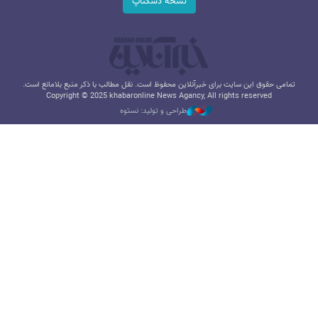
نسخه دسکتاپ
تمامی حقوق این سایت برای خبرآنلاین محفوظ است. نقل مطالب با ذکر منبع بلامانع است.
Copyright © 2025 khabaronline News Agancy, All rights reserved
طراحی و تولید: نستوه