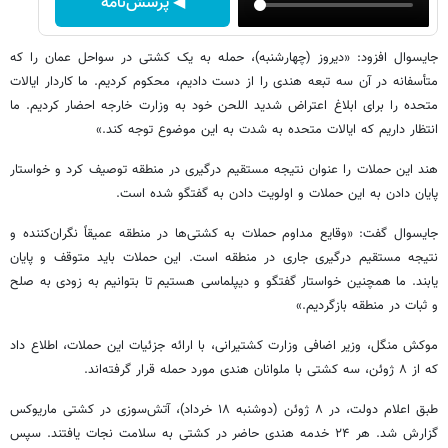
◀ پرسش‌نامه
جایسوال افزود: «دیروز (چهارشنبه)، حمله به یک کشتی در سواحل عمان را که
متأسفانه در آن سه تبعه هندی را از دست دادیم، محکوم کردیم. ما کاردار ایالات
متحده را برای ابلاغ اعتراض شدید اللحن خود به وزارت خارجه احضار کردیم. ما
انتظار داریم که ایالات متحده به شدت به این موضوع توجه کند.»
هند این حملات را عنوان نتیجه مستقیم درگیری در منطقه توصیف کرد و خواستار
پایان دادن به این حملات و اولویت دادن به گفتگو شده است.
جایسوال گفت: «وقایع مداوم حملات به کشتی‌ها در منطقه عمیقاً نگران‌کننده و
نتیجه مستقیم درگیری جاری در منطقه است. این حملات باید متوقف و پایان
یابند. ما همچنین خواستار گفتگو و دیپلماسی هستیم تا بتوانیم به زودی به صلح
و ثبات در منطقه بازگردیم.»
موکش منگل، وزیر اضافی وزارت کشتیرانی، با ارائه جزئیات این حملات، اطلاع داد
که از ۸ ژوئن، سه کشتی با ملوانان هندی مورد حمله قرار گرفته‌اند.
طبق اعلام دولت، در ۸ ژوئن (دوشنبه ۱۸ خرداد)، آتش‌سوزی در کشتی ماریوکس
گزارش شد. هر ۲۴ خدمه هندی حاضر در کشتی به سلامت نجات یافتند. سپس