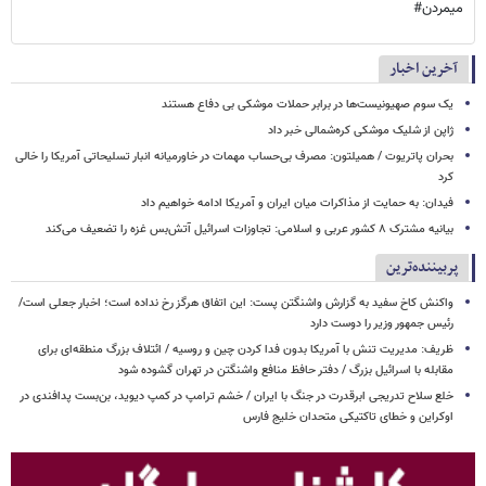
میمردن#
آخرین اخبار
یک‌ سوم صهیونیست‌ها در برابر حملات موشکی بی دفاع هستند
ژاپن از شلیک موشکی کره‌شمالی خبر داد
بحران پاتریوت / همیلتون: مصرف بی‌حساب مهمات در خاورمیانه انبار تسلیحاتی آمریکا را خالی
کرد
فیدان: به حمایت از مذاکرات میان ایران و آمریکا ادامه خواهیم داد
بیانیه مشترک ۸ کشور عربی و اسلامی: تجاوزات اسرائیل آتش‌بس غزه را تضعیف می‌کند
پربیننده‌ترین
واکنش کاخ سفید به گزارش واشنگتن پست: این اتفاق هرگز رخ نداده است؛ اخبار جعلی است/
رئیس جمهور وزیر را دوست دارد
ظریف: مدیریت تنش با آمریکا بدون فدا کردن چین و روسیه / ائتلاف بزرگ منطقه‌ای برای
مقابله با اسرائیل بزرگ / دفتر حافظ منافع واشنگتن در تهران گشوده شود
خلع سلاح تدریجی ابرقدرت در جنگ با ایران / خشم ترامپ در کمپ دیوید، بن‌بست پدافندی در
اوکراین و خطای تاکتیکی متحدان خلیج فارس