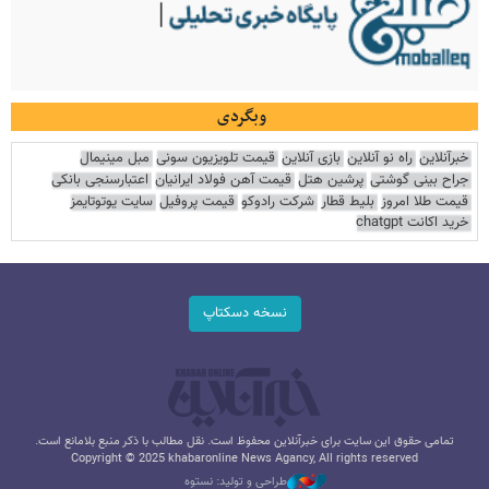
وبگردی
خبرآنلاین
راه نو آنلاین
بازی آنلاین
قیمت تلویزیون سونی
مبل مینیمال
جراح بینی گوشتی
پرشین هتل
قیمت آهن فولاد ایرانیان
اعتبارسنجی بانکی
قیمت طلا امروز
بلیط قطار
شرکت رادوکو
قیمت پروفیل
سایت یوتوتایمز
خرید اکانت chatgpt
نسخه دسکتاپ
تمامی حقوق این سایت برای خبرآنلاین محفوظ است. نقل مطالب با ذکر منبع بلامانع است.
Copyright © 2025 khabaronline News Agancy, All rights reserved
طراحی و تولید: نستوه