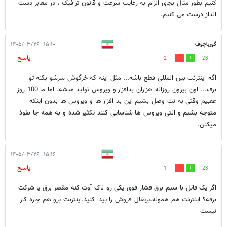
کنیم بطور مثال بجای الزام به رعایت سرعت و قانون ترافیک ، در معابر دست
انداز درست می کنیم.
گورباچوف
۱۵:۱۰ - ۱۴۰۵/۰۳/۲۶
پاسخ
2
23
اگه اینترنت بین المللی قطع باشه... مثل اینه که خرگوش سرشو بکنه تو
برف... اون بیرون روزانه هزاران بدافزار و ویروس تولید میشه. اما ما 100 روز
عقبیم وقتی به نت وصل بشیم این بد افزار ها و ویروس ها بدون اینکه
متوجه بشیم و انتی ویروس ها شناسایی کنند تکثیر شده و به همه جا نفوذ
میکنن.
۱۵:۱۶ - ۱۴۰۵/۰۳/۲۶
پاسخ
1
23
اگر یک قاتل با سیم برق فشار قوی یکی رو ناک آوت کنه مقصر برق یا شرکت
برقه؟ اینترنت هم همونه.پرتغال فروش را پیدا کنید.اینترنت پرو هم چاره کار
نیست