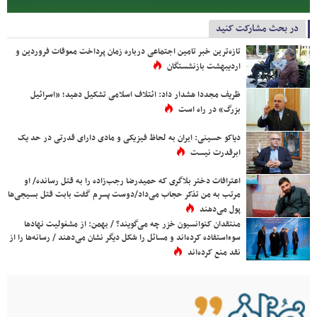
در بحث مشارکت کنید
تازه‌ترین خبر تامین اجتماعی درباره زمان پرداخت معوقات فروردین و
اردیبهشت بازنشستگان
ظریف مجددا هشدار داد: ائتلاف اسلامی تشکیل دهید؛ «اسرائیل
بزرگ» در راه است
دیاکو حسینی: ایران به لحاظ فیزیکی و مادی دارای قدرتی در حد یک
ابرقدرت نیست
اعترافات دختر بلاگری که حمیدرضا رجب‌زاده را به قتل رسانده/ او
مرتب به من تذکر حجاب می‌داد/دوست پسرم گفت بابت قتل بسیجی‌ها
پول می‌دهند
منتقدان کنوانسیون خزر چه می‌گویند؟ / بهمن: از مشغولیت نهادها
سوءاستفاده کرده‌اند و مسائل را شکل دیگر نشان می‌دهند / رسانه‌ها را از
نقد منع کرده‌اند