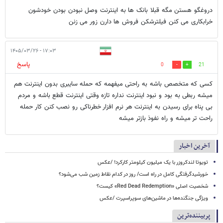
دروغگو هستن مگه قبلا بانک ها به اینترنت وصل نبودن بودن خودشون
خرابکاری می کنن فیلترشکن فروش ها دارن زور می زنن
۱۷:۰۳ - ۱۴۰۵/۰۳/۲۶
پاسخ
0
21
کسی که متخصص باشه به راحتی میفهمه که حمله سایبری بدون اینترنت هم
میشه ربطی به بود و نبود اینترنت نداره تازه وقتی اینترنت قطع باشه و مردم
بی پناه برای رسیدن به اینترنت هر نرم افزار خطرناکی رو نصب کنن کار حمله
راحت تر میشه و راه نفوذ بازتر میشه
آخرین اخبار
تویوتا لندکروزر با یک میلیون کیلومتر کارکرد! /عکس
خورشیدگرفتگی کامل در راه است/ روز در کدام نقاط زمین شب می‌شود؟
شخصیت اصلی «Red Dead Redemption» کیست؟
ویژگی جنگنده‌ها در ماشین‌های سوپراسپرت /عکس
پربیننده‌ترین