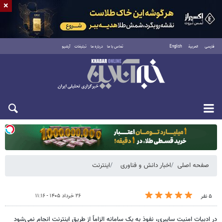
×
فارسی
العربية
English
تماس با ما
درباره ما
تبلیغات
آرشیو
یکشنبه ۱۸ مرداد ۱۴۰۵
صفحه اصلی
اخبار دانش و فناوری
اینترنت
۲۶ خرداد ۱۴۰۵ - ۱۱:۱۶
۵ نفر
در ادبیات امنیت سایبری، نفوذ به یک سامانه الزاماً از طریق اینترنت انجام نمی‌شود