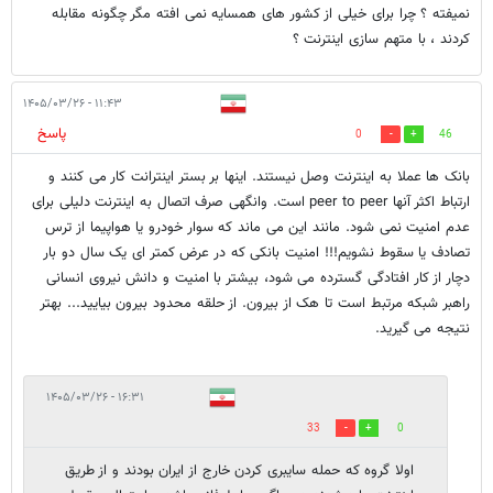
نمیفته ؟ چرا برای خیلی از کشور های همسایه نمی افته مگر چگونه مقابله
کردند ، با متهم سازی اینترنت ؟
۱۱:۴۳ - ۱۴۰۵/۰۳/۲۶
پاسخ
0
46
بانک ها عملا به اینترنت وصل نیستند. اینها بر بستر اینترانت کار می کنند و
ارتباط اکثر آنها peer to peer است. وانگهی صرف اتصال به اینترنت دلیلی برای
عدم امنیت نمی شود. مانند این می ماند که سوار خودرو یا هواپیما از ترس
تصادف یا سقوط نشویم!!! امنیت بانکی که در عرض کمتر ای یک سال دو بار
دچار از کار افتادگی گسترده می شود، بیشتر با امنیت و دانش نیروی انسانی
راهبر شبکه مرتبط است تا هک از بیرون. از حلقه محدود بیرون بیایید... بهتر
نتیجه می گیرید.
۱۶:۳۱ - ۱۴۰۵/۰۳/۲۶
33
0
اولا گروه که حمله سایبری کردن خارج از ایران بودند و از طریق