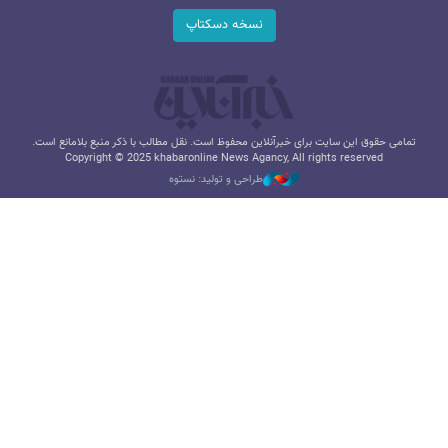
نسخه دسکتاپ
تمامی حقوق این سایت برای خبرآنلاین محفوظ است. نقل مطالب با ذکر منبع بلامانع است.
Copyright © 2025 khabaronline News Agancy, All rights reserved
طراحی و تولید: نستوه