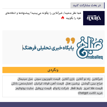
در بحث مشارکت کنید
شما نظر بدهید/ خبرآنلاین را چگونه می‌بینید؟ پیشنهادها و انتقادهای
خود را بگویید
وبگردی
خبرآنلاین
راه نو آنلاین
بازی آنلاین
قیمت تلویزیون سونی
مبل مینیمال
جراح بینی گوشتی
پرشین هتل
قیمت آهن فولاد ایرانیان
اعتبارسنجی بانکی
قیمت طلا امروز
بلیط قطار
شرکت رادوکو
قیمت پروفیل
سایت یوتوتایمز
خرید اکانت chatgpt