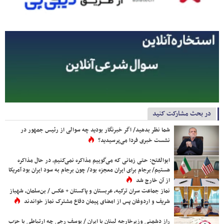
در بحث مشارکت کنید
شما نظر بدهید/ اگر خبرنگار بودید چه سوالی از رئیس جمهور در
نشست خبری فردا می‌پرسیدید؟
ابوالفتح: حتی زمانی که می‌گوییم مذاکره نمی‌کنیم، در حال مذاکره
هستیم/ برجام برای ایران معجزه بود/ چون برجام به سود ایران بود آمریکا
از آن خارج شد
نماز جماعت سران ترکیه، عربستان و پاکستان + عکس / بن‌سلمان، شهباز
شریف و اردوغان پس از امضای پیمان دفاع مشترک نماز خواندند
راز دشمنی وزیرخارجه لبنان با ایران / یوسف رجی چه ارتباطی با حزب