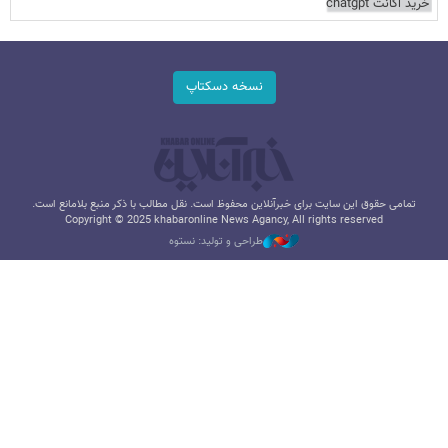
خرید اکانت chatgpt
نسخه دسکتاپ
تمامی حقوق این سایت برای خبرآنلاین محفوظ است. نقل مطالب با ذکر منبع بلامانع است.
Copyright © 2025 khabaronline News Agancy, All rights reserved
طراحی و تولید: نستوه