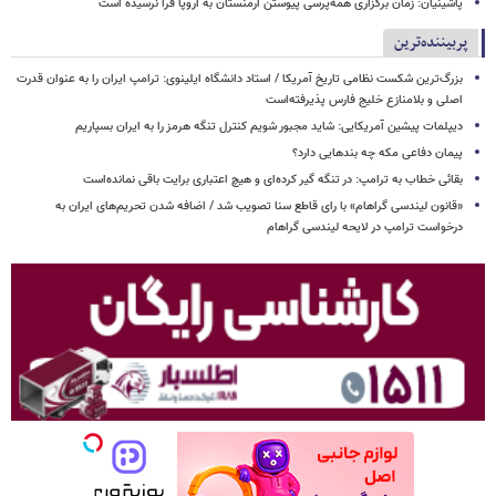
پاشینیان: زمان برگزاری همه‌پرسی پیوستن ارمنستان به اروپا فرا نرسیده است
پربیننده‌ترین
بزرگ‌ترین شکست نظامی تاریخ آمریکا / استاد دانشگاه ایلینوی: ترامپ ایران را به عنوان قدرت
اصلی و بلامنازع خلیج فارس پذیرفته‌است
دیپلمات پیشین آمریکایی: شاید مجبور شویم کنترل تنگه هرمز را به ایران بسپاریم
پیمان دفاعی مکه چه بندهایی دارد؟
بقائی خطاب به ترامپ: در تنگه گیر کرده‌ای و هیچ اعتباری برایت باقی نمانده‌است
«قانون لیندسی گراهام» با رای قاطع سنا تصویب شد / اضافه شدن تحریم‌های ایران به
درخواست ترامپ در لایحه لیندسی گراهام