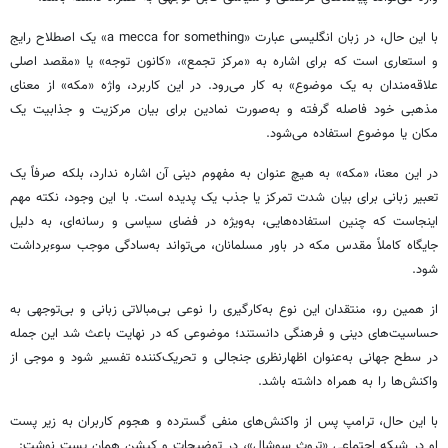
با این حال، در زبان انگلیسی عبارت «a mecca for something» یک اصطلاح رایج
و استعاری است که برای اشاره به «مرکز تجمع»، «کانون توجه» یا «مقصد اصلی
علاقه‌مندان به یک موضوع» به کار می‌رود. در این کاربرد، واژه «مکه» از معنای
مذهبی خود فاصله گرفته و به‌صورت نمادین برای بیان مرکزیت و جذابیت یک
مکان یا موضوع استفاده می‌شود.
در این معنا، «مکه» به هیچ عنوان به مفهوم دینی آن اشاره ندارد، بلکه صرفاً یک
تعبیر زبانی برای بیان شدت تمرکز یا جذب یک پدیده است. با این وجود، نکته مهم
اینجاست که چنین استفاده‌هایی، به‌ویژه در فضای سیاسی و رسانه‌ای، به دلیل
جایگاه کاملاً مقدس مکه در باور مسلمانان، می‌تواند به‌سادگی موجب سوءبرداشت
شود.
از همین رو، منتقدان این نوع به‌کارگیری را نوعی بی‌مبالاتی زبانی و بی‌توجهی به
حساسیت‌های دینی و فرهنگی دانستند؛ موضوعی که در نهایت باعث شد این جمله
در سطح جهانی به‌عنوان اظهارنظری جنجالی و تحریک‌کننده تفسیر شود و موجی از
واکنش‌ها را به همراه داشته باشد.
با این حال، ترامپ پس از واکنش‌های منفی گسترده و هجوم کاربران به زیر پست
او در شبکه اجتماعی «تروث سوشال»، در توضیحات و کپشن همان پست نوشت: