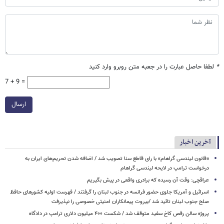
*
لطفا حاصل عبارت را در جعبه متن روبرو وارد کنید
7 + 9 =
ارسال
آخرین اخبار
«قانون لیندسی گراهام» با رای قاطع سنا تصویب شد / اضافه شدن تحریم‌های ایران به
درخواست ترامپ در لایحه لیندسی گراهام
عراقچی: وقت آن رسیده که برادری واقعی در پیش بگیریم
اسرائیل و آمریکا جلوی حضور فرانسه در جنوب لبنان را گرفتند / فهرست اولیه کشورهای حافظ
صلح جنوب لبنان تائید شد /بیروت پیمانکاران امنیتی خصوصی را نپذیرفت
پروژه سالن رقص کاخ سفید متوقف شد / شکست ۴۰۰ میلیون دلاری ترامپ در دادگاه