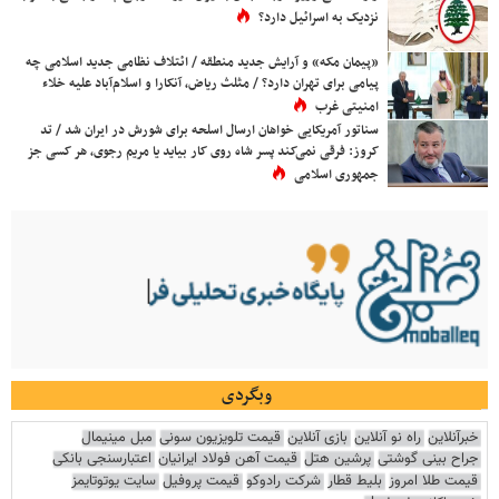
نزدیک به اسرائیل دارد؟
«پیمان مکه» و آرایش جدید منطقه / ائتلاف نظامی جدید اسلامی چه
پیامی برای تهران دارد؟ / مثلث ریاض، آنکارا و اسلام‌آباد علیه خلاء
امنیتی غرب
سناتور آمریکایی خواهان ارسال اسلحه برای شورش در ایران شد / تد
کروز: فرقی نمی‌کند پسر شاه روی کار بیاید یا مریم رجوی، هر کسی جز
جمهوری اسلامی
وبگردی
خبرآنلاین
راه نو آنلاین
بازی آنلاین
قیمت تلویزیون سونی
مبل مینیمال
جراح بینی گوشتی
پرشین هتل
قیمت آهن فولاد ایرانیان
اعتبارسنجی بانکی
قیمت طلا امروز
بلیط قطار
شرکت رادوکو
قیمت پروفیل
سایت یوتوتایمز