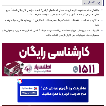
پربیننده‌ترین
واکنش خانواده شهید لاریجانی به ادعای اسماعیل کوثری/ شهید مرتضی لاریجانی اساساً هیچ
تلفن همراهی از ماه ها قبل از جنگ رمضان تا روز شهادت همراه نداشتند
مذاکره بهانه است؛ انتخابات نشانه؟/ جنگ هم حملات انتخاباتی تندروها به قالیباف را متوقف
نکرد
اظهارات حسن روحانی درباره حمله آمریکا به مدرسه میناب/ کسی که این همه پهپاد و هواپیما و
ماهواره دارد، نمی‌تواند این کارش از روی اشتباه باشد