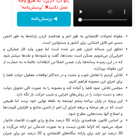
زانو درد دارین؟ به هیچ وجه
عمل نکنید❌ "پرسش‌نامه"
◀ پرسش‌نامه
مقوله تحولات اقتصادی به طور اعم و هدفمند کردن یارانه‌ها به طور اخص
مسیر غیر قابل اجتنابی برای کشور و مسئولین است.
تحقق این مساله خیلی هم دیر شده است اما چون وارد فاز عملیاتی و
اجرایی‌آن می‌شویم ممکن است بحث‌ها، گفت و شنودها و نقد‌ها بیشتر شود
که در این زمینه رسانه‌ها باید ضمن انعکاس انتقادات عالمانه به حمایت از
این مقوله بپردازند.
تلاش کردیم با تعامل خوب و مثبت و در حداکثر توقعات معقول دولت فضا را
برای اجرای این مصوبه فراهم کنیم.
مجلس تلاش نمود فضا را آماده کند و مصوبه را به صورت کلی تحویل دولت
دهد و دست دولت را در روش‌های اجرایی و شیب حرکت باز نگه دارد.
این پروژه در پایان برنامه پنجم توسعه به نقطه نهایی خود برسد اما طبیعی
است که در هر مرحله و برهه اجرای آن اعم از تامین منابع و افزایش قیمت‌ها
و اصلاح آنها بحث‌هایی مطرح شود.
بر اساس قانون هدفمندی یارانه 50 درصد منابع برای تقویت اقتصاد خانوار
صرف می‌شود که الزاما نقدی نیست و به صورت خدماتی نیز ارائه می‌گردد و
30 درصد نیز باید برای یارانه بنگاه‌های اقتصادی و 20 درصد نیز برای جبران