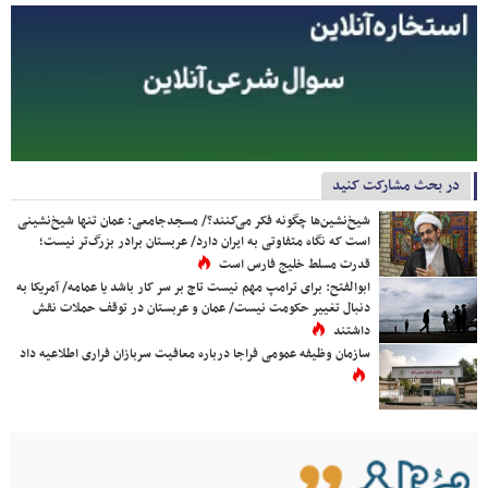
در بحث مشارکت کنید
شیخ‌نشین‌ها چگونه فکر می‌کنند؟/ مسجدجامعی: عمان تنها شیخ‌نشینی
است که نگاه متفاوتی به ایران دارد/ عربستان برادر بزرگ‌تر نیست؛
قدرت مسلط خلیج فارس است
ابوالفتح: برای ترامپ مهم نیست تاج بر سر کار باشد یا عمامه/ آمریکا به
دنبال تغییر حکومت نیست/ عمان و عربستان در توقف حملات نقش
داشتند
سازمان وظیفه عمومی فراجا درباره معافیت سربازان فراری اطلاعیه داد