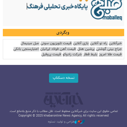
وبگردی
خبرآنلاین
راه نو آنلاین
بازی آنلاین
قیمت تلویزیون سونی
مبل مینیمال
جراح بینی گوشتی
پرشین هتل
قیمت آهن فولاد ایرانیان
اعتبارسنجی بانکی
قیمت طلا امروز
بلیط قطار
شرکت رادوکو
قیمت پروفیل
نسخه دسکتاپ
تمامی حقوق این سایت برای خبرآنلاین محفوظ است. نقل مطالب با ذکر منبع بلامانع است.
Copyright © 2025 khabaronline News Agancy, All rights reserved
طراحی و تولید: نستوه