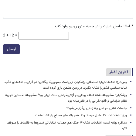
*
لطفا حاصل عبارت را در جعبه متن روبرو وارد کنید
2 + 12 =
ارسال
آخرین اخبار
پس لرزه ادعاها درباره استعفای پزشکیان از ریاست جمهوری/ بیگدلی: هر فردی با ادعاهای کذب،
ثبات سیاسی کشور را نشانه بگیرد، در زمین دشمن بازی کرده است
پزشکیان: مشروطه نقطه عطف بیداری و آزادی‌خواهی ملت ایران بود/ مشروطه نخستین تجربه
نظام پارلمانی و قانون‌گرایی را در خاورمیانه بود
جلسات علنی مجلس چه زمانی برگزار می‌شود؟
وزارت اطلاعات: ۲۱ عامل موساد و ۴ عضو باندهای مسلح بازداشت شدند
مذاکره بهانه است؛ انتخابات نشانه؟/ جنگ هم حملات انتخاباتی تندروها به قالیباف را متوقف
نکرد