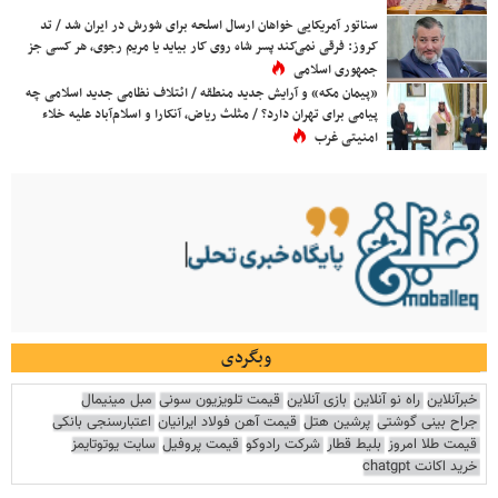
سناتور آمریکایی خواهان ارسال اسلحه برای شورش در ایران شد / تد
کروز: فرقی نمی‌کند پسر شاه روی کار بیاید یا مریم رجوی، هر کسی جز
جمهوری اسلامی
«پیمان مکه» و آرایش جدید منطقه / ائتلاف نظامی جدید اسلامی چه
پیامی برای تهران دارد؟ / مثلث ریاض، آنکارا و اسلام‌آباد علیه خلاء
امنیتی غرب
وبگردی
خبرآنلاین
راه نو آنلاین
بازی آنلاین
قیمت تلویزیون سونی
مبل مینیمال
جراح بینی گوشتی
پرشین هتل
قیمت آهن فولاد ایرانیان
اعتبارسنجی بانکی
قیمت طلا امروز
بلیط قطار
شرکت رادوکو
قیمت پروفیل
سایت یوتوتایمز
خرید اکانت chatgpt