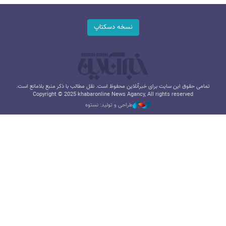
نسخه دسکتاپ
تمامی حقوق این سایت برای خبرآنلاین محفوظ است. نقل مطالب با ذکر منبع بلامانع است.
Copyright © 2025 khabaronline News Agancy, All rights reserved
طراحی و تولید: نستوه