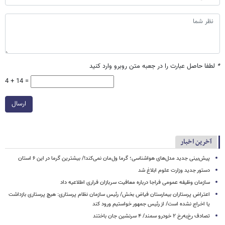
*
لطفا حاصل عبارت را در جعبه متن روبرو وارد کنید
4 + 14 =
ارسال
آخرین اخبار
پیش‌بینی جدید مدل‌های هواشناسی؛ گرما ول‌مان نمی‌کند!/ بیشترین گرما در این ۶ استان
دستور جدید وزارت علوم ابلاغ شد
سازمان وظیفه عمومی فراجا درباره معافیت سربازان فراری اطلاعیه داد
اعتراض پرستاران بیمارستان فیاض بخش/ رئیس سازمان نظام پرستاری: هیچ پرستاری بازداشت
یا اخراج نشده است/ از رئیس جمهور خواستیم ورود کند
تصادف رخ‌به‌رخ ۲ خودرو سمند/ ۴ سرنشین جان باختند