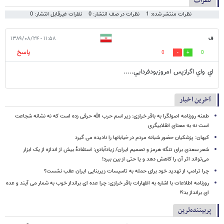
نظرات
نظرات منتشر شده: 1
نظرات در صف انتشار: 0
نظرات غیرقابل انتشار: 0
ف
۱۱:۵۸ - ۱۳۸۹/۰۸/۲۴
پاسخ
0
0
اي واي اگرازپس امروزبودفردايي.....
آخرین اخبار
طعنه روزنامه اصولگرا به باقر خرازی: زیر اسم حرب الله حرفی زده است که نه نشانه شجاعت
است نه به معنای انقلابیگری
کیهان: پزشکیان حضور شبانه مردم در خیابانها را نادیده می گیرد
شعر سعدی برای تنگه هرمز و تصمیم ایران/ زیادآبادی: استفادهٔ بیش از اندازه از یک ابزار
می‌تواند اثر آن را کاهش دهد و یا حتی از بین ببرد!
چرا ترامپ از تهدید خود برای حمله به تاسیسات زیربنایی ایران عقب نشست؟
روزنامه اطلاعات با اشاره به اظهارات باقر خرازی: چرا عده ای برانداز خوب به شمار می آیند و عده
ای برانداز بد؟!
پربیننده‌ترین