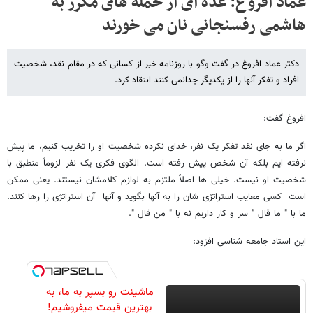
عماد افروغ: عده ای از حمله های مکرر به
هاشمی رفسنجانی نان می خورند
دکتر عماد افروغ در گفت وگو با روزنامه خبر از کسانی که در مقام نقد، شخصیت
افراد و تفکر آنها را از یکدیگر جدانمی کنند انتقاد کرد.
افروغ گفت:
اگر ما به جای نقد تفکر یک نفر، خدای نکرده شخصیت او را تخریب کنیم، ما پیش
نرفته ایم بلکه آن شخص پیش رفته است. الگوی فکری یک نفر لزوماً منطبق با
شخصیت او نیست. خیلی ها اصلاً ملتزم به لوازم کلامشان نیستند. یعنی ممکن
است کسی معایب استراتژی شان را به آنها بگوید و آنها آن استراتژی را رها کنند.
ما با " ما قال " سر و کار داریم نه با " من قال ".
این استاد جامعه شناسی افزود:
ماشینت رو بسپر به ما، به
بهترین قیمت میفروشیم!