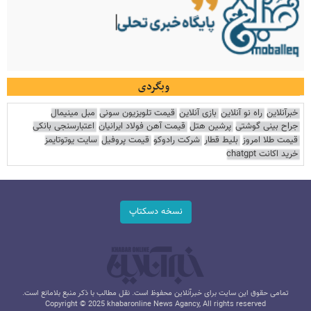
وبگردی
خبرآنلاین
راه نو آنلاین
بازی آنلاین
قیمت تلویزیون سونی
مبل مینیمال
جراح بینی گوشتی
پرشین هتل
قیمت آهن فولاد ایرانیان
اعتبارسنجی بانکی
قیمت طلا امروز
بلیط قطار
شرکت رادوکو
قیمت پروفیل
سایت یوتوتایمز
خرید اکانت chatgpt
نسخه دسکتاپ
تمامی حقوق این سایت برای خبرآنلاین محفوظ است. نقل مطالب با ذکر منبع بلامانع است.
Copyright © 2025 khabaronline News Agancy, All rights reserved