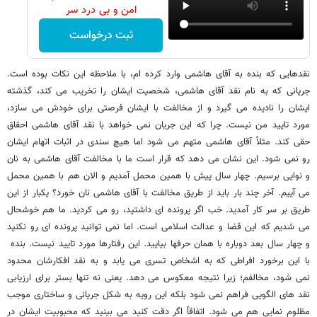
امن و بی درد سر
ثبت درخواست
نقدهایی که بنده به آقای هاشمی وارد کرده ام، با ملاحظه این نکات بوده است.
جریانی که به نام نقد آقای هاشمی، شخصیت ایشان را تخریب می کند، گذشته
ایشان را نادیده می گیرد و از مخالفت با ایشان فرصتی برای خودش می سازد،
مورد تایید من نیست. چرا که این جریان نمی خواهد با نقد آقای هاشمی احقاق
حقی کند. مثلاً آقای هاشمی متهم می شود اما هیچ سندی در اثبات اتهام ایشان
رو نمی شود. این نشان می دهد که قرار است ما با مخالفت آقای هاشمی به نان
و نوایی برسیم. چهار سال پیش با همین محمل آمدیم و الان هم با همین محمل
می آییم. آخر چند بار باید از طریق مخالفت با آقای هاشمی نان خورد؟ یکبار از این
طریق بر سر کار آمدید. خب اگر پرونده ای داشتید، رو می کردید. ما هم خوشحال
می شدیم که این قضا و عدالت اسلامی است. اما نمی توانید پرونده ای رو نکنید
و چهار سال بعد دوباره با همان حرفها بیایید. این رفتارها مورد تایید نیست. بنده
با این برخورد افراطی که به اشخاص تسری می یابد و به نقد افکارشان محدود
نمی شود، مخالفم؛ زیرا نتیجه معکوس می دهد. یعنی نه تنها بستر برای ارزیابی
نقد های الگویی فراهم نمی شود بلکه این رویه به شکل جریانی و ساختاری موجب
مظلوم نمایی هم می شود. اتفاقاً اگر دقت کنید می بینید که محبوبیت ایشان در