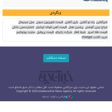
وبگردی
خبرآنلاین
راه نو آنلاین
بازی آنلاین
قیمت تلویزیون سونی
مبل مینیمال
جراح بینی گوشتی
پرشین هتل
قیمت آهن فولاد ایرانیان
اعتبارسنجی بانکی
قیمت طلا امروز
بلیط قطار
شرکت رادوکو
قیمت پروفیل
سایت یوتوتایمز
خرید اکانت chatgpt
نسخه دسکتاپ
تمامی حقوق این سایت برای خبرآنلاین محفوظ است. نقل مطالب با ذکر منبع بلامانع است.
Copyright © 2025 khabaronline News Agancy, All rights reserved
طراحی و تولید: نستوه