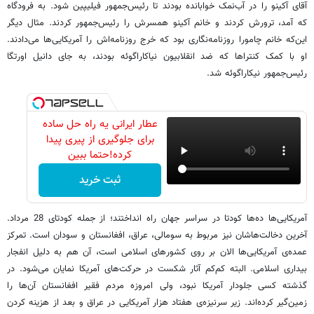
آقای آکینو را در آب‌نمک خوابانده بودند تا رئیس‌جمهور فیلیپین شود. به فرودگاه
که آمد، ترورش کردند و خانم آکینو همسرش را رئیس‌جمهور کردند. مثال دیگر
این‌که خانم چامورا روزنامه‌نگاری بود که خرج روزنامه‌اش را آمریکایی‌ها می‌دادند.
او با کمک کنتراها که ضد انقلابیون نیاکاراگوئه بودند، به جای دانیل اورتگا
رئیس‌جمهور نیکاراگوئه شد.
عطار ایرانی یه راه حل ساده
برای جلوگیری از پیری پیدا
کرده!حتما ببین
ثبت خرید
آمریکایی‌ها ده‌ها کودتا در سراسر جهان راه انداختند؛ از جمله کودتای 28 مرداد.
آخرین دخالت‌هاشان نیز مربوط به سومالی، عراق، افغانستان و سودان است. تمرکز
عمده‌ی آمریکایی‌ها الان بر روی کشورهای اسلامی است، آن هم به دلیل انفجار
بیداری اسلامی. البته کم‌کم آثار شکست در حرکت‌های آمریکا نمایان می‌شود. در
گذشته کسی جلودار آمریکا نبود، ولی امروزه مردم فقیر افغانستان آن‌ها را
زمین‌گیر کرده‌اند. زیر سرنیزه‌ی هفتاد هزار آمریکایی در عراق و بعد از هزینه کردن