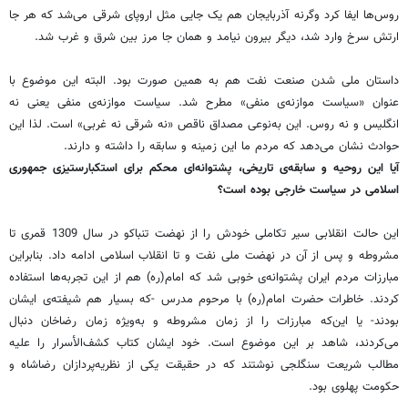
روس‌ها ایفا کرد وگرنه آذربایجان هم یک‌ جایی مثل اروپای شرقی می‌شد که هر جا
ارتش سرخ وارد شد، دیگر بیرون نیامد و همان ‌جا مرز بین شرق و غرب شد.
داستان ملی شدن صنعت نفت هم به همین صورت بود. البته این موضوع با
عنوان «سیاست موازنه‌ی منفی» مطرح شد. سیاست موازنه‌ی منفی یعنی نه
انگلیس و نه روس. این به‌نوعی مصداق ناقص «نه شرقی نه غربی» است. لذا این
حوادث نشان می‌دهد که مردم ما این زمینه و سابقه را داشته و دارند.
آیا این روحیه و سابقه‌ی تاریخی، پشتوانه‌ای محکم برای استکبارستیزی جمهوری
اسلامی در سیاست خارجی بوده است؟
این حالت انقلابی سیر تکاملی خودش را از نهضت تنباکو در سال 1309 قمری تا
مشروطه و پس از آن در نهضت ملی نفت و تا انقلاب اسلامی ادامه داد. بنابراین
مبارزات مردم ایران پشتوانه‌ی خوبی شد که امام(ره) هم از این تجربه‌ها استفاده
کردند. خاطرات حضرت امام(ره) با مرحوم مدرس -که بسیار هم شیفته‌ی ایشان
بودند- یا این‌که مبارزات را از زمان مشروطه و به‌ویژه زمان رضاخان دنبال
می‌کردند، شاهد بر این موضوع است. خود ایشان کتاب کشف‌‌الأسرار را علیه
مطالب شریعت سنگلجی نوشتند که در حقیقت یکی از نظریه‌پردازان رضا‌شاه و
حکومت پهلوی بود.