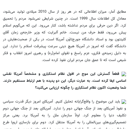
مطابق آمار، میزان اطلاعاتی که در هر روز از سال 2010 میلادی تولید می‌شود،
معادل کل اطلاعات سال 1999 است. در چنین شرایطی نمی‌شود مردم را تحمیق
کرد. اگر دین حرفی برای مردم نداشته باشد، کنار می‌رود. این که می‌گویم اسلام
پیش می‌رود، فقط حرف من نیست. خانم آلبرایت که وزیر خارجه‌ی زمان آقای
کلینتون بود و استاد دانشگاه جورج‌تاوْن آمریکا است، در یکی از صحبت‌هایش در
دانشگاه گفت که امروز در آمریکا هیچ دینی سرعت پیشرفت اسلام را ندارد. این
به دلیل زمینه‌ی فکری، عزم راسخ و تقوای امام(ره) و رهبری امروز انقلاب و فکر
شیعی است که تا عمق جان مردم ایران نفوذ کرده است.
قطعاً گسترش این موج در افول نظام استکباری و مشخصاً آمریکا نقشی
اساسی ایفا کرده است. به عبارت دیگر، این دو پدیده با هم ارتباط مستقیم دارند.
شما وضعیت اکنون نظام استکباری را چگونه ارزیابی می‌کنید؟
باید این موضوع را واقع‌گرایانه تحلیل کنیم. آمریکای امروز دیگر قدرت سیاسی
و نفوذ آمریکای بعد از جنگ جهانی دوم را ندارد. آمریکای بعد از جنگ جهانی دوم
تکلیف دنیا را معلوم کرد. اولاً سازمان ملل را به آمریکا برد. یعنی مرکز
تصمیم‌گیری‌های بین‌المللی را به آمریکا منتقل کرد. دوم برای بازسازی اروپا طرح