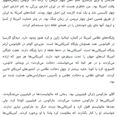
مارشال و برای بازسازی آسیا اصل چهار ترومن را ارائه داد. ترومن رئیس‌جمهور
وقت آمریکا بود. من خاطرم هست که در ایران اداره‌ی بزرگی به نام اداره‌ی اصل
چهار تأسیس شد و یک عده کارمند این اصل چهار بودند. کمک‌های آمریکا به ایران
از طریق همین اصل چهار ترومن در زمان جنگ بود. در چتر حمایت آمریکا از آسیا
و اروپا، آنها جای پای خودشان را در همه‌ی نقاط دنیا مستحکم کردند.
پایگاه‌های نظامی آمریکا در آلمان، ایتالیا، ژاپن و کره هنوز وجود دارد. دیه‌گو گارسیا
در اقیانوس هند همچنان پایگاه آمریکایی‌ها است. جزیره‌ی گوام در اقیانوس آرام
پایگاه آمریکایی‌ها است. آمریکایی‌ها در ده‌ها نقطه از دنیا پایگاه دارند. هفت ناوگان
آمریکا آب‌های جهان را تحت سیطره‌ی خود دارند. آمریکایی‌ها هر جور که اراده
می‌کردند و در هر کجا که می‌خواستند، دخالت می‌کردند؛ در ویتنام، لائوس،
کامبوج، کره یا کوبا. شاید بیشتر از چهل دخالت نظامی در کشورهای آمریکای لاتین
کردند. کودتای نظامی و دخالت نظامی و تأسیس دموکراسی‌های هدایت شده نیز
بود.
آقای مارکوس ژنرال فیلیپینی بود. زمانی که مائوئیست‌ها در فیلیپین می‌جنگیدند،
آمریکایی‌ها از مارکوس حمایت می‌کردند. مارکوس در فیلیپین کودتا کرد، ولی
بعدها مائوئیسم افول کرد و آمریکایی‌ها دیدند دیگر به مارکوس نیازی ندارند.
خواستند او را کنار بگذارند که مقاومت کرد ولذا با او برخورد کردند. آمریکایی‌ها