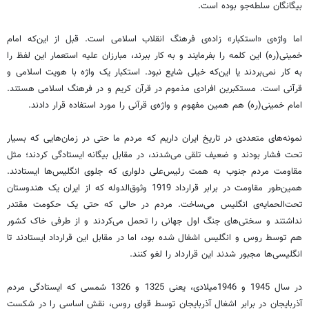
بیگانگان سلطه‌جو بوده است.
اما واژه‌ی «استکبار» زاده‌‌ی فرهنگ انقلاب اسلامی است. قبل از این‌که امام
خمینی(ره) این کلمه‌ را بفرمایند و به کار ببرند، مبارزان علیه استعمار این لفظ را
به کار نمی‌بردند یا این‌که خیلی شایع نبود. استکبار یک واژه با هویت اسلامی و
قرآنی است. مستکبرین افرادی مذموم در قرآن کریم و در فرهنگ اسلامی هستند.
امام خمینی(ره) هم همین مفهوم و واژه‌ی قرآنی را مورد استفاده قرار دادند.
نمونه‌های متعددی در تاریخ ایران داریم که مردم ما حتی در زمان‌هایی که بسیار
تحت فشار بودند و ضعیف تلقی می‌شدند، در مقابل بیگانه ایستادگی کردند؛ مثل
مقاومت مردم جنوب به همت رئیس‌علی دلواری که جلوی انگلیس‌ها ایستادند.
همین‌طور مقاومت در برابر قرارداد 1919 وثوق‌الدوله که از ایران یک هندوستان
تحت‌الحمایه‌ی انگلیس می‌ساخت. مردم در حالی که حتی یک حکومت مقتدر
نداشتند و سختی‌های جنگ اول جهانی را تحمل می‌کردند و از طرفی خاک کشور
هم توسط روس و انگلیس اشغال شده بود، اما در مقابل این قرارداد ایستادند تا
انگلیسی‌ها مجبور شدند این قرارداد را لغو کنند.
در سال 1945 و 1946میلادی، یعنی 1325 و 1326 شمسی که ایستادگی مردم
آذربایجان در برابر اشغال آذربایجان توسط قوای روس، نقش اساسی را در شکست