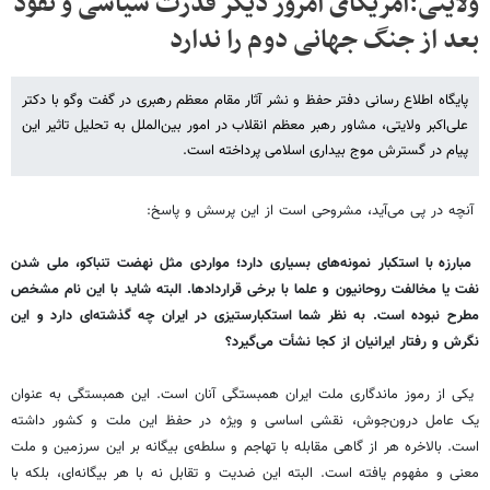
ولایتی:آمریکای امروز دیگر قدرت سیاسی و نفوذ
بعد از جنگ جهانی دوم را ندارد
پایگاه اطلاع رسانی دفتر حفظ و نشر آثار مقام معظم رهبری در گفت وگو با دکتر
علی‌اکبر ولایتی، مشاور رهبر معظم انقلاب در امور بین‌الملل به تحلیل تاثیر این
پیام در گسترش موج بیداری اسلامی پرداخته است.
آنچه در پی می‌آید، مشروحی است از این پرسش و پاسخ:
مبارزه با استکبار نمونه‌های بسیاری دارد؛ مواردی مثل نهضت تنباکو، ملی شدن
نفت یا مخالفت روحانیون و علما با برخی قراردادها. البته شاید با این نام مشخص
مطرح نبوده است. به نظر شما استکبارستیزی در ایران چه گذشته‌ای دارد و این
نگرش و رفتار ایرانیان از کجا نشأت می‌گیرد؟
یکی از رموز ماندگاری ملت ایران همبستگی آنان است. این همبستگی به عنوان
یک عامل درون‌جوش، نقشی اساسی و ویژه در حفظ این ملت و کشور داشته
است. بالاخره هر از گاهی مقابله با تهاجم و سلطه‌ی بیگانه بر این سرزمین و ملت
معنی و مفهوم یافته است. البته این ضدیت و تقابل نه با هر بیگانه‌ای، بلکه با