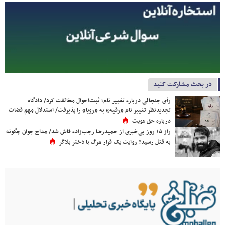
در بحث مشارکت کنید
رأی جنجالی درباره تغییر نام؛ ثبت‌احوال مخالفت کرد/ دادگاه
تجدیدنظر تغییر نام «رقیه» به «رویا» را پذیرفت/ استدلال مهم قضات
درباره حق هویت
راز ۱۵ روز بی‌خبری از حمیدرضا رجب‌زاده فاش شد/ مداح جوان چگونه
به قتل رسید؟ روایت یک قرار مرگ با دختر بلاگر