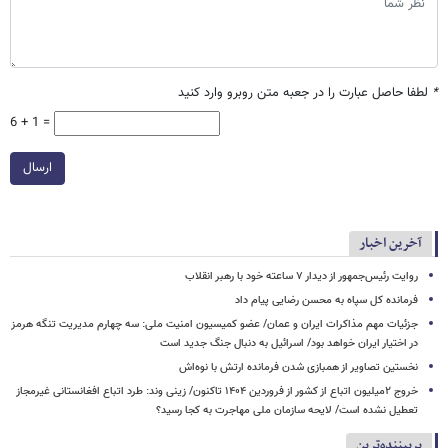
*
لطفا حاصل عبارت را در جعبه متن روبرو وارد کنید
6 + 1 =
ارسال
آخرین اخبار
روایت رئیس‌جمهور از دیدار ۷ ساعته خود با رهبر انقلاب
فرمانده کل سپاه به محسن رضایی پیام داد
جزئیات مهم مذاکرات ایران و عمان/ عضو کمیسیون امنیت ملی: سه‌ چهارم مدیریت تنگه هرمز
در اختیار ایران خواهد بود/ اسرائیل به دنبال جنگ جدید است
نخستین تصاویر از همبازی شدن فرمانده ارتش با نوه‌اش
خروج ۲میلیون اتباع از کشور از فروردین ۱۴۰۴ تاکنون/ زینی وند: طرد اتباع افغانستانی غیرمجاز
تعطیل نشده است/ لایحه سازمان ملی مهاجرت به کجا رسید؟
پربیننده‌ترین