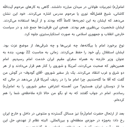
امام(ره) تجربیات طولانی در میدان مبارزه داشتند. گاهی به کارهای مرحوم آیت‌الله
کاشانی، شیخ فضل‌الله ‌نوری یا مرحوم مدرس اشاره می‌کردند. خود این نشان
می‌دهد که ایشان به این تجربه‌ها کاملاً آگاه بودند و از آن‌ها استفاده می‌کردند.
ایشان شخصیت بی‌نظیری هم بودند. همه‌ی این ظرفیت‌ها جمع شد و در سیاست
خارجی انقلاب و جمهوری اسلامی به صورت استکبارستیزی جلوه کرد.
نوع برخورد امام با بیگانه‌ها، چه غربی‌ها و چه شرقی‌ها، از موضع عزت بود.
ایشان استقلال رأی خود را حفظ می‌کردند. زمانی به مناسبت 22 بهمن، بنده به
عنوان وزیر خارجه به همراه سفرای مقیم ایران خدمت امام رسیدیم. امام
همین‌طور که صحبت می‌کردند، آمریکا و شوروی را کنار هم قرار می‌دادند و از هر
دو شرق و غرب انتقاد می‌کردند. یک بار سفیر شوروی -آقای گودوف- در گوش من
گفت که آقا ما گله‌مندیم. چرا امام ما را در ردیف آمریکا قرار می‌دهد در حالی که
ما از دوستان ایران هستیم؟ من آهسته اعتراض سفیر شوروی را به امام(ره)
رساندم. امام در جواب گفتند که به او بگو من حالا تازه ملاحظه‌ی شما را هم
کرده‌ام.
بعد از ارتحال حضرت امام(ره) نیز مسائل گسترده و متنوعی در داخل و خارج ایران
رخ داد؛ به‌ویژه در حوزه‌ی منطقه‌ای و بین‌المللی. البته نظام از عهده‌ی حل این