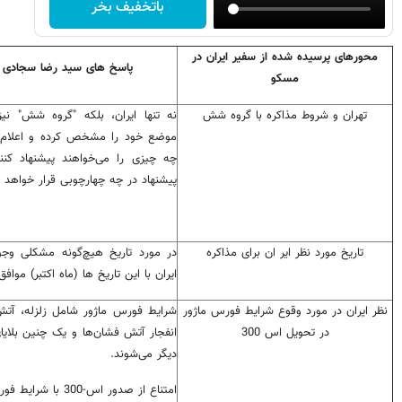
باتخفیف بخر
محورهای پرسیده شده از سفیر ایران در
پاسخ های سید رضا سجادی
مسکو
تهران و شروط مذاکره با گروه شش
نه تنها ایران، بلکه "گروه شش" نیز
موضع خود را مشخص کرده و اعلام 
چه چیزی را می‌خواهند پیشنهاد کنن
پیشنهاد در چه چهارچوبی قرار خواهد 
تاریخ مورد نظر ایر ان برای مذاکره
در مورد تاریخ هیچ‌گونه مشکلی وجود
ایران با این تاریخ ها (ماه اکتبر) مواف
نظر ایران در مورد وقوع شرایط فورس ماژور
شرایط فورس ماژور شامل زلزله، آت
در تحویل اس 300
انفجار آتش فشان‌ها و یک چنین بلایا
دیگر می‌شوند.
امتناع از صدور اس-300 با 