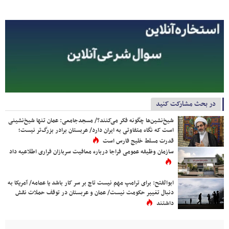
در بحث مشارکت کنید
شیخ‌نشین‌ها چگونه فکر می‌کنند؟/ مسجدجامعی: عمان تنها شیخ‌نشینی
است که نگاه متفاوتی به ایران دارد/ عربستان برادر بزرگ‌تر نیست؛
قدرت مسلط خلیج فارس است
سازمان وظیفه عمومی فراجا درباره معافیت سربازان فراری اطلاعیه داد
ابوالفتح: برای ترامپ مهم نیست تاج بر سر کار باشد یا عمامه/ آمریکا به
دنبال تغییر حکومت نیست/ عمان و عربستان در توقف حملات نقش
داشتند