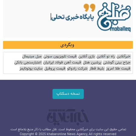
وبگردی
خبرآنلاین
راه نو آنلاین
بازی آنلاین
قیمت تلویزیون سونی
مبل مینیمال
جراح بینی گوشتی
پرشین هتل
قیمت آهن فولاد ایرانیان
اعتبارسنجی بانکی
قیمت طلا امروز
بلیط قطار
شرکت رادوکو
قیمت پروفیل
سایت یوتوتایمز
نسخه دسکتاپ
تمامی حقوق این سایت برای خبرآنلاین محفوظ است. نقل مطالب با ذکر منبع بلامانع است.
Copyright © 2025 khabaronline News Agancy, All rights reserved