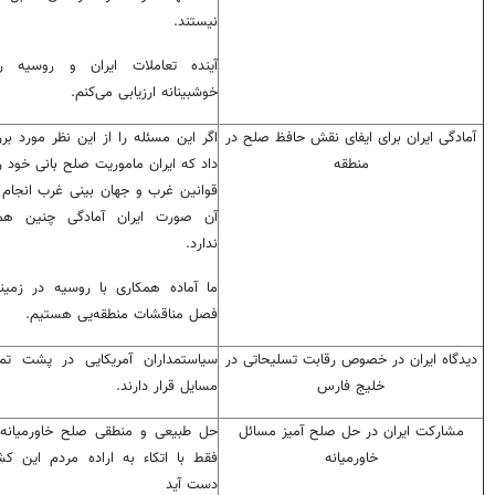
نیستند.
آینده تعاملات ایران و روسیه را
خوشبینانه ارزیابی می‌کنم.
آمادگی ایران برای ایفای نقش حافظ صلح در
اگر این مسئله را از این نظر مورد بر
منطقه
داد که ایران ماموریت صلح بانی خود ر
قوانین غرب و جهان بینی غرب انجام 
آن صورت ایران آمادگی چنین همک
ندارد.
ما آماده همکاری با روسیه در زمی
فصل مناقشات منطقه‌یی هستیم.
دیدگاه ایران در خصوص رقابت تسلیحاتی در
سیاستمداران آمریکایی در پشت تم
خلیج فارس
مسایل قرار دارند.
مشارکت ایران در حل صلح آمیز مسائل
حل طبیعی و منطقی صلح خاورمیانه م
خاورمیانه
فقط با اتکاء به اراده مردم این کش
دست آید