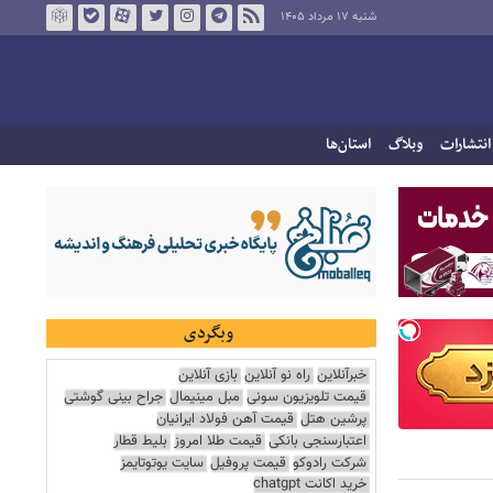
شنبه ۱۷ مرداد ۱۴۰۵
انتشارات
وبلاگ
استان‌ها
وبگردی
خبرآنلاین
راه نو آنلاین
بازی آنلاین
قیمت تلویزیون سونی
مبل مینیمال
جراح بینی گوشتی
پرشین هتل
قیمت آهن فولاد ایرانیان
اعتبارسنجی بانکی
قیمت طلا امروز
بلیط قطار
شرکت رادوکو
قیمت پروفیل
سایت یوتوتایمز
خرید اکانت chatgpt