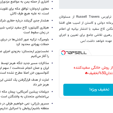
اخباری از حمله یمن به مواضع مزدوران
معاون اردوغان: توافق مکه برای تقویت 
است، نه علیه هیچ طرف ثالثی
کاخ سفید اعلام کرد باراک اوباما رئیس جمهور آمریکا روز چهارشنبه راسل تراورس Russell Travers از مسئولان
هشدار جدی گرینلند درباره حفاری شرکت
محرمانه دولتی و کاستن از اسیب های افشا
هیلاری کلینتون: کاخ سفید ترامپ شبی
 کاخ سفید با انتشار بیانیه ای اعلام
در زمان سقوط است
رهبری تلاشی جامع برای تعیین و اجرای
بلومبرگ: ترکیه عبور کشتی‌ها در دریای 
بر عهده خواهد داشت./س
حملات پهپادی محدود کرد
نخست‌وزیر ارمنستان: به‌زودی اجرای عم
را آغاز می‌کنیم
مذاکرات مسیر جدید تنگه هرمز توسط ن
 از روش خانگی سفیدکننده
ایران و عمان انجام شده‌است / سهم ایر
کنوانسیون خزر اصلا مطرح نشده است
دان50%تخفیف🔥
امارت از هدف قرارگرفتن یک کشتی این
هرمز خبر داد
تخفیف ویژه!
دیپلمات پیشین آمریکایی: پیمان مکه ن
بی‌اعتمادی متحدان به واشنگتن است
مسرور بارزانی: نمی خواهیم طرفی در د
منطقه باشیم/روابطی با اسرائیل نداریم