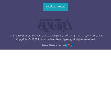
نسخه دسکتاپ
تمامی حقوق این سایت برای خبرآنلاین محفوظ است. نقل مطالب با ذکر منبع بلامانع است.
Copyright © 2025 khabaronline News Agancy, All rights reserved
طراحی و تولید: نستوه