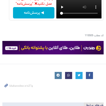
عمل نکنید❌ "پرسش‌نامه"
◀ پرسش‌نامه
کد مطلب
115505
خبرهای مرتبط