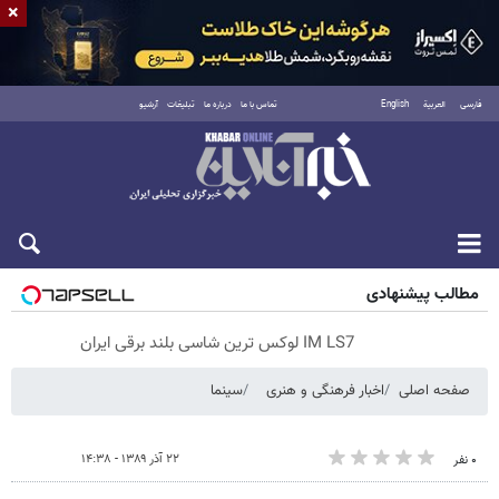
×
فارسی
العربية
English
تماس با ما
درباره ما
تبلیغات
آرشیو
پنجشنبه ۱۵ مرداد ۱۴۰۵
مطالب پیشنهادی
IM LS7 لوکس ترین شاسی بلند برقی ایران
صفحه اصلی
اخبار فرهنگی و هنری
سینما
۲۲ آذر ۱۳۸۹ - ۱۴:۳۸
۰ نفر