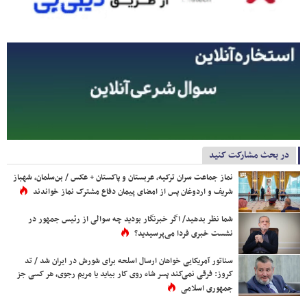
در بحث مشارکت کنید
نماز جماعت سران ترکیه، عربستان و پاکستان + عکس / بن‌سلمان، شهباز
شریف و اردوغان پس از امضای پیمان دفاع مشترک نماز خواندند
شما نظر بدهید/ اگر خبرنگار بودید چه سوالی از رئیس جمهور در
نشست خبری فردا می‌پرسیدید؟
سناتور آمریکایی خواهان ارسال اسلحه برای شورش در ایران شد / تد
کروز: فرقی نمی‌کند پسر شاه روی کار بیاید یا مریم رجوی، هر کسی جز
جمهوری اسلامی