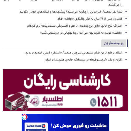
را می‌کشند
شما نظر بدهید/ خبرآنلاین را چگونه می‌بینید؟ پیشنهادها و انتقادهای خود را بگویید
کامرون پس از ۲۱ سال به فکر واگذاری «آواتار» افتاد
اعتراف تلخ خالق «بازی تاج‌وتخت»؛ با غم و افسردگی دست‌وپنجه نرم کرده‌ام
«ناتاشا» دوباره به تلویزیون می‌آید؛ رویا نونهالی در «روشنایی شب»
پربیننده‌ترین
انتقاد از تازه ترین فبلم سینمایی سروش صحت/ «استخر» ارزش خندیدن ندارد
اکران و نقد «کریستوفرها» در سینماتک خانه‌ی هنرمندان ایران