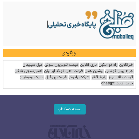
وبگردی
خبرآنلاین
راه نو آنلاین
بازی آنلاین
قیمت تلویزیون سونی
مبل مینیمال
جراح بینی گوشتی
پرشین هتل
قیمت آهن فولاد ایرانیان
اعتبارسنجی بانکی
قیمت طلا امروز
بلیط قطار
شرکت رادوکو
قیمت پروفیل
سایت یوتوتایمز
خرید اکانت chatgpt
نسخه دسکتاپ