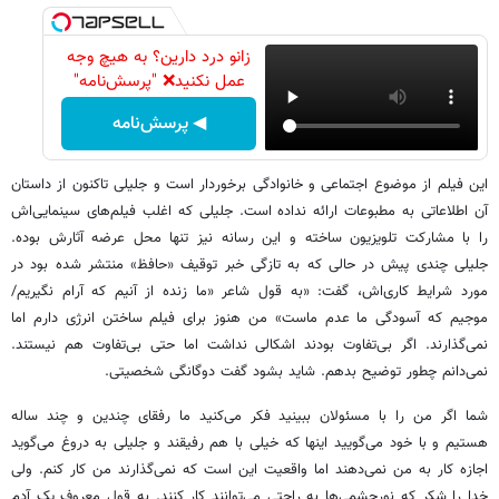
زانو درد دارین؟ به هیچ وجه
عمل نکنید❌ "پرسش‌نامه"
◀ پرسش‌نامه
این فیلم از موضوع اجتماعی و خانوادگی برخوردار است و جلیلی تاکنون از داستان
آن اطلاعاتی به مطبوعات ارائه نداده است. جلیلی که اغلب فیلم‌های سینمایی‌اش
را با مشارکت تلویزیون ساخته و این رسانه نیز تنها محل عرضه آثارش بوده.
جلیلی چندی پیش در حالی که به تازگی خبر توقیف «حافظ» منتشر شده بود در
مورد شرایط کاری‌اش، گفت: «به قول شاعر «ما زنده از آنیم که آرام نگیریم/
موجیم که آسودگی ما عدم ماست» من هنوز برای فیلم ساختن انرژی دارم اما
نمی‌گذارند. اگر بی‌تفاوت بودند اشکالی نداشت اما حتی بی‌تفاوت هم نیستند.
نمی‌دانم چطور توضیح بدهم. شاید بشود گفت دوگانگی شخصیتی.
شما اگر من را با مسئولان ببینید فکر می‌کنید ما رفقای چندین و چند ساله
هستیم و با خود می‌گویید اینها که خیلی با هم رفیقند و جلیلی به دروغ می‌گوید
اجازه کار به من نمی‌دهند اما واقعیت این است که نمی‌گذارند من کار کنم. ولی
خدا را شکر که نورچشمی‌ها به راحتی می‌توانند کار کنند. به قول معروف یک آدم