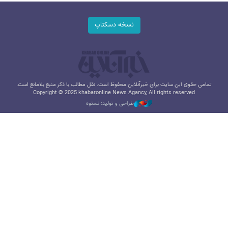
نسخه دسکتاپ
تمامی حقوق این سایت برای خبرآنلاین محفوظ است. نقل مطالب با ذکر منبع بلامانع است.
Copyright © 2025 khabaronline News Agancy, All rights reserved
طراحی و تولید: نستوه