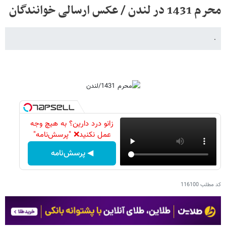
محرم 1431 در لندن / عکس ارسالی خوانندگان
.
زانو درد دارین؟ به هیچ وجه
عمل نکنید❌ "پرسش‌نامه"
◀ پرسش‌نامه
کد مطلب
116100