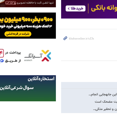
یی انجام…
موریت مضحک است
ران و تحقیر متکی…