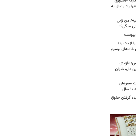
رد/ خاندوزی:
نها راه وصال به
به/ من زابل
چی میگی؟!
 پیوست
از یاد برد/
 خامنه‌ای ترسیم
؛ افزایش
ن دارو ناتوان
ت سفرهای
ل
یده گرفتن حقوق