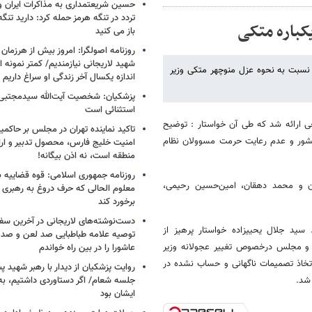
حسین شریعتمداری به مذاکرات ایران و
تردد در تنگه هرمز حمله کرد: دارید تنگه 
باز می کنید
روزنامه اصولگرا: امروز بیش از هرزمان 
شهید لاریجانی نیازمندیم/ کمتر نمونه ا
ایندگان مجلس در تذکرات کتبی امروز خود به محمود احمدی‎نژاد، نسبت به نحوه عزل منوچهر متکی وزیر
اندازه یکسال آخر زندگی او سراغ داریم
پزشکیان: شخصیت آیت‌الله سیدمجتبی 
استثنائی است
 از نمایندگان به شکل جمعی ارائه شد که طی آن خواستار : توضیح
تاکید نماینده تهران در مجلس بر حاکمی
کشور و عدم رعایت حرمت مسوولان نظام
امنیت خلیج فارس، محصول تدبیر و ار
منطقه است، نه اذن بیگانه!
روزنامه جمهوری اسلامی: قوه قضاییه با
ران و محمد دهقان، امین‌حسین رحیمی،
معلوم الحالی که حرف دروغ به رهبری 
برخورد کند
دست‌نوشته‌های لاریجانی در آخرین سفر
دوتن از نمیاندگان یزد هم جداگانه به رئیس جمهور در اینباره تذکر دادند. سید جلال یحیی‎زاده خواستار پرهیز از
توصیه علامه طباطبایی صد لعن و صد 
م و مجلس درخصوص تغییر عجولانه‌ وزیر
عاشورا را در بین راه خواندم
 اتخاذ تصمیمات ناگهانی و حساب نشده در
روایت پزشکیان از دیدار با رهبر شهید پس
 شد.
جلسه شعام/ اگر دستاوردی داشتیم، به
ایشان بود