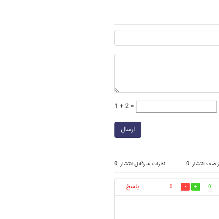
1 + 2 =
ارسال
 صف انتشار: 0
نظرات غیرقابل انتشار: 0
پاسخ
0
0