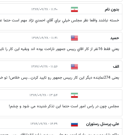
بدون نام
۱۱:۴۰ - ۱۳۸۹/۰۹/۲۸
خسته نباشند واقعا نظر مجلس خيلي براي آقاي احمدي نژاد مهم است حتما ع
حميد
۱۱:۴۱ - ۱۳۸۹/۰۹/۲۸
يعني فقط 16نفر از كار اقاي رييس جمهور ناراحت بوده اند وبقيه اين كار را تاييد كرده اند ؟؟؟؟؟؟؟؟؟؟؟
الف
۱۱:۵۶ - ۱۳۸۹/۰۹/۲۸
یعنی 274نماینده دیگر این کار رییس جمهور رو تایید کردن...پس خلاص! تو خود بخوان حدیث مفصل...
۱۳:۵۴ - ۱۳۸۹/۰۹/۲۸
مجلس چون در راس امور است حتما این تذکر شنیده می شود و چشم!
علی.پرسنل رستوران
۱۴:۴۹ - ۱۳۸۹/۰۹/۲۸
وزارت