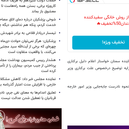
حملات دولت سیزدهم به ظریف ادامه دا
کارویژه برخی، بستن همه راه‌هاست تا ت
معشوق باز بماند
 از روش خانگی سفیدکننده
شوخی پزشکیان درباره دمای اتاق مصاح
دان50%تخفیف🔥
خدمت کردم، پنکه هم نداشتم، دیگه 
تیمسار دریادار فلاحی به برادر شهیدش
پزشکیان: هرگز نمی‌توان حوادث دی‌ماه را 
تخفیف ویژه!
چهره‌ای که برخی از آیت‌الله سید مجتبی
می‌کنند، با واقعیت متفاوت است
هشدار رییس کمیسیون بهداشت مجلس
ده‌ سمنان خواستار اعلام دلیل برکناری
پرداختی از جیب مردم، بیماران را از تأمی
ارایه‌ توضیح درخصوص علت برکناری وزیر
کرده است
نماینده مجلس خبر داد: کاهش مشکلا
خارجی با افزایش مدت اعتبار گذرنامه به ۱۰ سا
حوه نادرست جابه‌جایی وزیر امور خارجه
تعلیق اعدام‌ها به معنای نفی جرم، ناد
قربانیان یا تعطیل شدن عدالت نیست