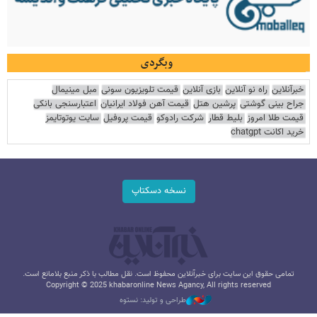
وبگردی
خبرآنلاین
راه نو آنلاین
بازی آنلاین
قیمت تلویزیون سونی
مبل مینیمال
جراح بینی گوشتی
پرشین هتل
قیمت آهن فولاد ایرانیان
اعتبارسنجی بانکی
قیمت طلا امروز
بلیط قطار
شرکت رادوکو
قیمت پروفیل
سایت یوتوتایمز
خرید اکانت chatgpt
نسخه دسکتاپ
تمامی حقوق این سایت برای خبرآنلاین محفوظ است. نقل مطالب با ذکر منبع بلامانع است.
Copyright © 2025 khabaronline News Agancy, All rights reserved
طراحی و تولید: نستوه