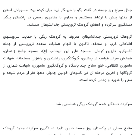
جلال سیاح روز جمعه در گفت وگو با خبرنگار ایرنا بیان کرده بود: مسوولان استان
از مدتها پیش با ارتباط مستقیم و مداوم با مقامهای رسمی در پاکستان پیگیر
دستگیری سرکرده و اعضای گروهک تروریستی جندالشیطان هستند.
گروهک تروریستی جندالشیطان معروف به گروهک ریگی با حمایت سرویسهای
اطلاعاتی غرب و منطقه، تاکنون با انجام عملیات متعدد تروریستی از جمله
'تاسوکی، دارزین کرمان، مسجد علی ابن ابیطالب (ع)، مسجد جامع زاهدان،
همایش سران طوایف در پیشین، گروگانگیری، راهبندی و راهزنی مسلحانه، شهادت
ماموران انتظامی، خلع سلاح چند پاسگاه و گروگانگیری ماموران، شهادت شماری از
گروگانها و آخرین مرحله آن نیز تاسوعای خونین چابهار'، دهها نفر از مردم شیعه و
سنی را شهید و زخمی کرده است.
سرکرده دستگیر شده گروهک ریگی شناسایی شد
منابع محلی در پاکستان روز جمعه ضمن تایید دستگیری سرکرده جدید گروهک