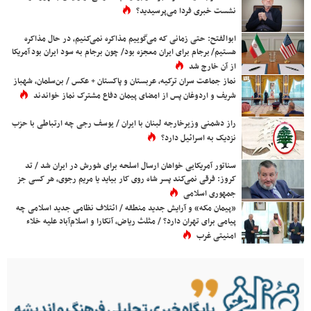
نشست خبری فردا می‌پرسیدید؟
ابوالفتح: حتی زمانی که می‌گوییم مذاکره نمی‌کنیم، در حال مذاکره
هستیم/ برجام برای ایران معجزه بود/ چون برجام به سود ایران بود آمریکا
از آن خارج شد
نماز جماعت سران ترکیه، عربستان و پاکستان + عکس / بن‌سلمان، شهباز
شریف و اردوغان پس از امضای پیمان دفاع مشترک نماز خواندند
راز دشمنی وزیرخارجه لبنان با ایران / یوسف رجی چه ارتباطی با حزب
نزدیک به اسرائیل دارد؟
سناتور آمریکایی خواهان ارسال اسلحه برای شورش در ایران شد / تد
کروز: فرقی نمی‌کند پسر شاه روی کار بیاید یا مریم رجوی، هر کسی جز
جمهوری اسلامی
«پیمان مکه» و آرایش جدید منطقه / ائتلاف نظامی جدید اسلامی چه
پیامی برای تهران دارد؟ / مثلث ریاض، آنکارا و اسلام‌آباد علیه خلاء
امنیتی غرب