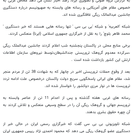
به گزارش گروه صوتی و تصویری ایرنا، رصد اخبار نشان می دهد محافل غربی به
خصوص مقام های آمریکایی و رسانه های وابسته به صهیونیسم درباره دستگیری
جانشین عبدالمالک ریگی غافلگیری شده اند.
شبکه 'العربیه' و شبکه 'بی بی سی ' تنها رسانه هایی هستند که خبر دستگیری '
محمد ظاهر بلوچ' را به نقل از خبرگزاری جمهوری اسلامی (ایرنا) منعکس کردند.
برخی منابع محلی در پاکستان پنجشنبه شب اعلام کردند جانشین عبدالملک ریگی
،سرکرده معدوم گروهک تروریستی جندالشیطان،توسط نیروهای سازمان اطلاعات
ارتش این کشور بازداشت شده است .
بعد از وقوع حملات تروریستی اخیر در چابهار که به شهادت 38 تن از مردم منجر
شد، مقام های ایرانی پاسخگویی سریع دولت پاکستان درخصوص علت ادامه تردد
تروریست ها در نوار مرزی دوکشور را خواستار شده اند.
رسانه های غربی هفته گذشته و پس از اعدام 11 تن از عناصر وابسته به
تروریسم جهانی و گروهک ریگی آن را در سطح وسیعی منعکس و تلاش کردند به
آن چهره حقوق بشری بدهند.
شبکه تلویزیونی بی بی سی گفت که خبرگزاری رسمی ایران در حالی خبر از
دستگیری عضو گروهک ریگی می دهد که محمود احمدی نژاد رییس جمهوری ایران