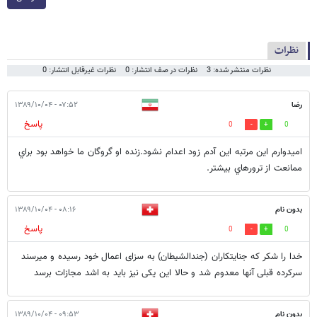
نظرات
نظرات منتشر شده: 3
نظرات در صف انتشار: 0
نظرات غیرقابل انتشار: 0
رضا
۰۷:۵۲ - ۱۳۸۹/۱۰/۰۴
پاسخ
0
0
اميدوارم اين مرتبه اين آدم زود اعدام نشود.زنده او گروگان ما خواهد بود براي
ممانعت از ترورهاي بيشتر.
بدون نام
۰۸:۱۶ - ۱۳۸۹/۱۰/۰۴
پاسخ
0
0
خدا را شکر که جنایتکاران (جندالشیطان) به سزای اعمال خود رسیده و میرسند
سرکرده قبلی آنها معدوم شد و حالا این یکی نیز باید به اشد مجازات برسد
بدون نام
۰۹:۵۳ - ۱۳۸۹/۱۰/۰۴