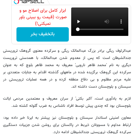
ابزار کامل برای اصلاح مو و
صورت (قیمت رو ببینی باور
نمیکنی!)
باتخفیف بخر
عبدالرئوف ریگی برادر بزرگ عبدالمالک ریگی و سرکرده معنوی گروهک تروریستی
جندالشیطان است که پس از معدوم شدن عبدالمالک، با همدستی تروریست
دیگری به نام 'محمد ظاهر نارویی' معروف به محمد ظاهر بلوچ که به عنوان
سرکرده این گروهک برگزیده شده در ماههای گذشته اقدام به جنایات متعددی بر
علیه مردم مظلوم و بی دفاع منطقه کرده و در همه عملیات تروریستی در
سیستان و بلوچستان دست داشته اند.
لازم به یادآوری است، 'اکبر بکتی' از سران معروف و معتمدین مردمی ایالت
بلوچستان بود که چندی پیش توسط افراد ناشناس به ضرب گلوله کشته شد.
معاون امنیتی استاندار سیستان و بلوچستان نیز پیشتر به ایرنا خبر داده بود:
ارتباط مداوم با مسوولان ذیربط در پاکستان برای روشن شدن جزییات دستگیری
سرکرده گروهک تروریستی جندالشیطان ادامه دارد.