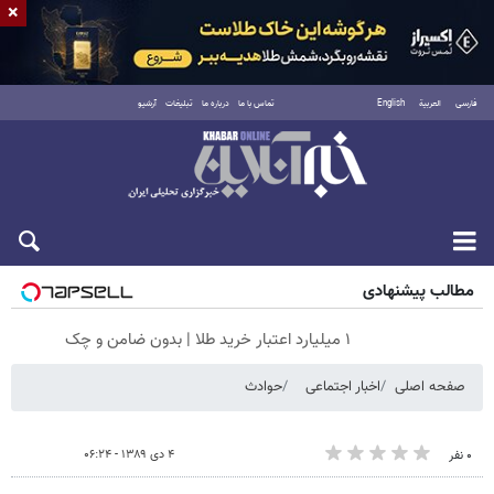
×
فارسی
العربية
English
تماس با ما
درباره ما
تبلیغات
آرشیو
شنبه ۱۷ مرداد ۱۴۰۵
مطالب پیشنهادی
۱ میلیارد اعتبار خرید طلا | بدون ضامن و چک
صفحه اصلی
اخبار اجتماعی
حوادث
۴ دی ۱۳۸۹ - ۰۶:۲۴
۰ نفر