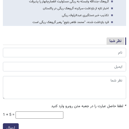
گروهک جندالله وابسته به ریگی مسئولیت انفجارچابهار را پذیرفت
اخبار تازه از بازداشت سرکرده گروهک ریگی در پاکستان
تکذیب خبر دستگیری عبدالرئوف ریگی
فرد بازداشت شده، "محمد ظاهر بلوچ" رهبر گروهک ریگی است
نظر شما
*
لطفا حاصل عبارت را در جعبه متن روبرو وارد کنید
1 + 5 =
ارسال