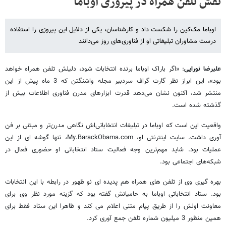
نقش تلفن همراه در پیروزی اوباما
اوباما مک‌کین را شکست داد و کارشناسان، یکی از دلایل این پیروزی را استفاده
درست مشاوران تبلیغاتی او از فناوری‌های روز می‌دانند
علیرضا نورایی
: «اگر باراک اوباما برنده انتخابات شود، دلیلش تلفن همراه خواهد
بود»، این ابراز نظر گارت گراف سردبیر مجله واشنگتن که 3 ماه پیش از این
منتشر شد، اکنون نشان می‌دهد قدرت ابزارهای مدرن فناوری اطلاعات بیش از
گذشته شده است.
واقعیت این است که اوباما در تبلیغات انتخاباتی‌اش نگاهی مدرن‌تر و مبتنی بر فن
آوری داشت. سایت اینترنتی او، My.BarackObama.com، تنها گوشه ای از این
عملیات بود. شاید مهم‌ترین وجه فعالیت ستاد انتخاباتی او حضوری فعال در
شبکه‌های اجتماعی بود.
بهره گیری وی از تلفن های همراه هم پدیده ای نو ظهور در رابطه با این انتخابات
بود. ستاد انتخاباتی اوباما به حامیانش گفته بود که گزینه مورد نظر وی برای
معاونت اولش را از طریق پیام متنی اعلام می کند و ظاهرا این ستاد فقط برای
همین منظور 3 میلیون شماره تلفن جمع آوری کرد.