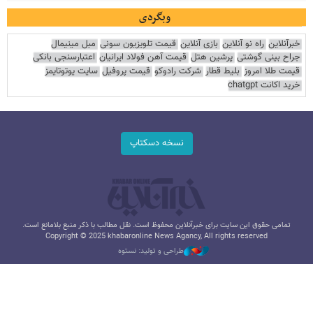
وبگردی
خبرآنلاین
راه نو آنلاین
بازی آنلاین
قیمت تلویزیون سونی
مبل مینیمال
جراح بینی گوشتی
پرشین هتل
قیمت آهن فولاد ایرانیان
اعتبارسنجی بانکی
قیمت طلا امروز
بلیط قطار
شرکت رادوکو
قیمت پروفیل
سایت یوتوتایمز
خرید اکانت chatgpt
نسخه دسکتاپ
تمامی حقوق این سایت برای خبرآنلاین محفوظ است. نقل مطالب با ذکر منبع بلامانع است.
Copyright © 2025 khabaronline News Agancy, All rights reserved
طراحی و تولید: نستوه