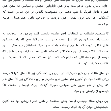
کمیسیون ارتباطات فدرال که سیاست های ارتباطی ایالات متحده را تنظیم می کند
اجازه ارسال بدون درخواست پیام های بازاریابی، تجاری و سیاسی به تلفن های
همراه داخل آمریکا را نمی دهد. این ممنوعیت قانونی بر این اساس است که
آمریکایی ها باید برای تماس های ورودی و خروجی تلفن همراهشان هزینه
بپردازند.
کارشناسان تبلیغات در انتخابات اخیر عقیده داشتند کلید پیروزی در انتخابات به
دست رای دهندگان زیر 30 سال است و در عین حال آنها هیچ گاه رای دهندگان
قابل اتکایی نبوده اند. با این اوصاف، یافته های مرکز تحقیقاتی پیو حاکی از آن
است که 23 درصد از رای دهندگانی که فقط تلفن همراه دارند، و در مقابل 41
درصد از رای دهندگانی که دارای خط ثابت نیز هستند، مدعی اند که همیشه در
انتخابات شرکت کرده اند.
در سال 2004 جان کری دموکرات در میان رای دهندگان زیر 30 سال تنها 9 درصد
پیش افتاده بود. در آخرین نظر سنجی‌های متمرکز بر رای دهندگان زیر 30 سال هم
که پیش از کنوانسیون های سیاسی صورت گرفت، باراک اوباما با اختلاف 20
درصدی از رقیبش جلو بود.
این روش ستاد تبلیغاتی اوباما، یعنی استفاده از تلفن همراه روشی بود که اکنون
نتیجه‌بخش بودن آن به اثبات رسیده است.