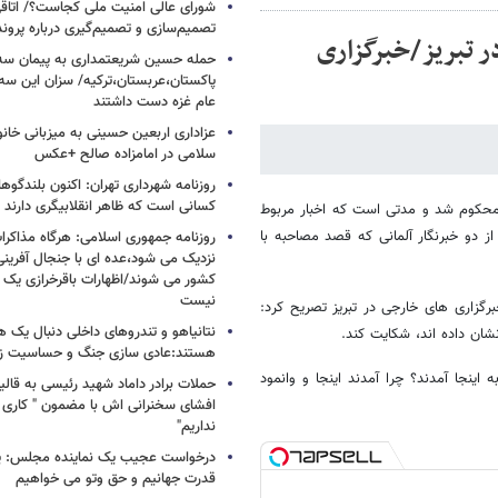
شورای عالی امنیت ملی کجاست؟/ اتاقی
تصمیم‌سازی و تصمیم‌گیری درباره پرو
 تبریز/خبرگزاری
حمله حسین شریعتمداری به پیمان سه 
پاکستان،عربستان،ترکیه/ سزان این سه
عام غزه دست داشتند
عزاداری اربعین حسینی به میزبانی خان
سلامی در امامزاده صالح +عکس
روزنامه شهرداری تهران: اکنون بلندگ
کسانی است که ظاهر انقلابیگری دارند
محکوم شد و مدتی است که اخبار مربوط
ز دو خبرنگار آلمانی که قصد مصاحبه با
روزنامه جمهوری اسلامی: هرگاه مذاکرا
نزدیک می شود،عده ای با جنجال آفرینی
کشور می شوند/اظهارات باقرخرازی یک ا
نیست
 خبری در مقابل خبرگزاری های خارجی در تبریز تصریح کرد:
نتانیاهو و تندروهای داخلی دنبال یک
ان داده اند، شکایت کند.
هستند:عادی سازی جنگ و حساسیت زدا
اینجا آمدند؟ چرا آمدند اینجا و وانمود
حملات برادر داماد شهید رئیسی به قالیب
افشای سخنرانی اش با مضمون " کاری 
نداریم"
درخواست عجیب یک نماینده مجلس: یک
قدرت جهانیم و حق وتو می خواهیم