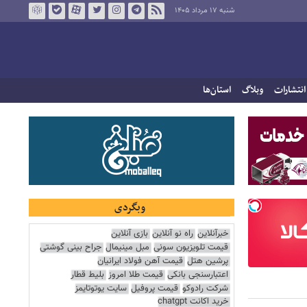
شنبه ۱۷ مرداد ۱۴۰۵
انتشارات
وبلاگ
استان‌ها
وبگردی
خبرآنلاین
راه نو آنلاین
بازی آنلاین
قیمت تلویزیون سونی
مبل مینیمال
جراح بینی گوشتی
پرشین هتل
قیمت آهن فولاد ایرانیان
اعتبارسنجی بانکی
قیمت طلا امروز
بلیط قطار
شرکت رادوکو
قیمت پروفیل
سایت یوتوتایمز
خرید اکانت chatgpt