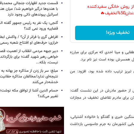
قسمت جدید اظهارات جنجالی محمدباقر 
 از روش خانگی سفیدکننده
با هندوها درگیر خواهیم شد/ میان هند
دان50%تخفیف🔥
اسرائیل پیوندهای ذاتی وجود دارد
گنجی: یک نفر به رئیس جمهور گفته ال
قضاییه ورود نمی کند؟
تخفیف ویژه!
افراطی گری یا فراتر از آن؟ / واکنش اب
خرازی: حرف‌های او افتتاح شعبه رسم
دبیر جبهه مردمی انقلاب از اهمیت ق
ایی و مینا احدی که مرکزی برای مبارزه
خواهی رهبر شهید گفت؛ برای بازگردان
تل همسرش بوده است نیز نام برد.
نیست، بلکه...
مبلغ: سر باز زدن از مذاکره‌ جز بهانه ب
بریز ترتیب داده شده بود، افزود: من
نتیجه‌ای ندارد/مخالفان مذاکره حقانیت ا
خدشه‌دار می‌کنند
قبل از حضور مادرش در این نشست گفت:
حسام الدین آشنا از توافق مکه نوشت؛
تغییر می‌کند؟
ان برای مادرم تقاضای تخفیف در مجازات
گین خبری و گفتگو با خانواده آشتیانی،
قضایی کشورمان به جرم جاسوسی بازداشت