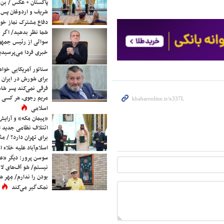
پاکستان + عکس / بن‌س
شریف و اردوغان پس ا
دفاع مشترک نماز خوا
شما نظر بدهید/ اگر خ
سوالی از رئیس جمه
خبری فردا می‌پرسیدی
سناتور آمریکایی خواه
برای شورش در ایران 
فرقی نمی‌کند پسر شاه 
مریم رجوی، هر کسی 
اسلامی
«پیمان مکه» و آرایش
ائتلاف نظامی جدید 
برای تهران دارد؟ / مث
اسلام‌آباد علیه خلاء
سوسن پرور: دیگر «عا
نیستم/ شو آف‌های لاز
بودن را ندارم/ مِهر هم
نمک‌گیر می‌کند