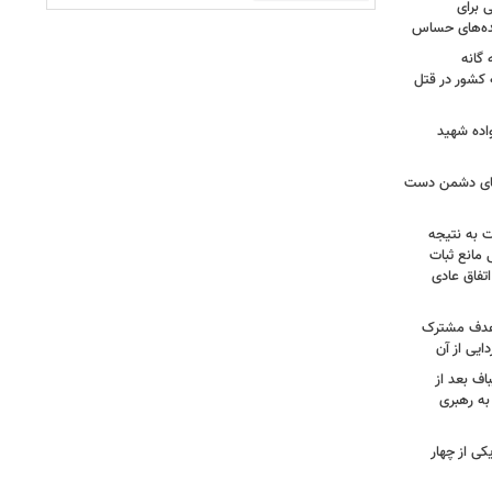
 برای
نده‌های حساس
گانه
 کشور در قتل
واده شهید
وهای دشمن دست
ت به نتیجه
 مانع ثبات
تفاق عادی
 هدف مشترک
یی از آن
اف بعد از
به رهبری
ی از چهار