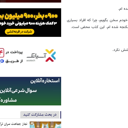
ه ام.
ودم سخن بگویم، چرا که افراد بسیاری
من شکنجه شده ام. این کذب محض است.
خشش نکرد.
در بحث مشارکت کنید
نماز جماعت سران ترک