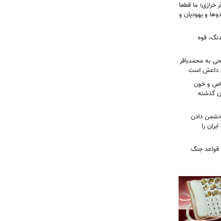
خرازی؛ ما قطعا
وها و یهودیان و
دنگ، قوه
طحی به محمدباقر
ی داعش است
صاص و خون
دن گذشته
ه دشمن دادن
یران را
 قواعد جنگ