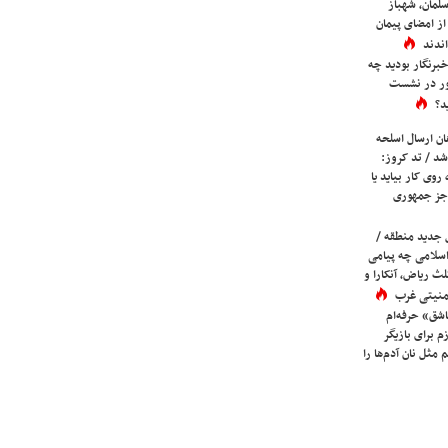
لمان، شهباز
ز امضای پیمان
ندند
برنگار بودید چه
ور در نشست
د؟
ان ارسال اسلحه
شد / تد کروز:
روی کار بیاید یا
جز جمهوری
 جدید منطقه /
اسلامی چه پیامی
لث ریاض، آنکارا و
 امنیتی غرب
شق» حرفه‌ام
م برای بازیگر
 مثل نان آدم‌ها را