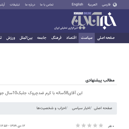
فارسی
العربية
English
تماس با ما
درباره ما
تبلیغات
آرشی
صفحه اصلی
سیاست
اقتصاد
فرهنگ
جامعه
بین‌الملل
ورزش
تا
مطالب پیشنهادی
این آقای58ساله با کرم ضدچروک جلبک10سال جوان شد(سفارش با تخفیف)
صفحه اصلی
اخبار سیاسی
احزاب و شخصیت‌ها
۱۲ دی ۱۳۸۹ - ۱۲:۵۶
۰ نفر