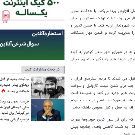
یه اتوبوسهای ریالی و مینی‌بوسهای سطح شهر هم به‌اندازه ۲۵ یا ۵۰تومان افزایش پیدا می‌کند. با هدفمند سازی
ر می رود، دولت نهایت همکاری را برای
 شهروندان ارایه کند. با حسن تدبیر و
ع را مدیریت کرده و ضمن مهار مشکلات
ها در شورای شهر سعی کردیم به گونه
یش هزینه های رانندگان به نحوی جبران
در بحث مشارکت کنید
قبل می شدند تا مردم سفرهای ارزان با
جزئیات جدید از قتل
ویدئوی پیکر حمیدرضا
ه چند برابر شدن قیمت گازوئیل و سوخت
شبکه‌های معاند
قیمت های جدید می کنند و شایسته است
ایه ها به صورت مستقیم در حساب مردم
ظریف: بدون مدیریت ت
حتی دوستان ایران هم 
ارانه به حمل و نقل عمومی داشته باشد.
می‌گیرند/ایران نباید 
ترامپ قربانی روسیه
مقایسه با سایر سوخت ها، روند20 ساله مثبتی که برای گاز سوز کردن خودروها صورت
گرفته شده بود با مشکل مواجه شده است و تمایل به استفاده از سوختCNG به شدت کاهش یافته، چنانچه پیش