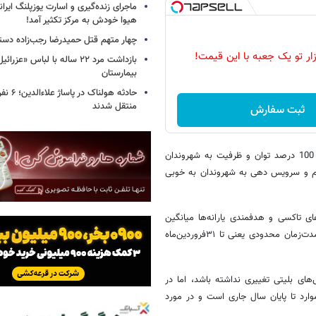
ماجرای زنده‌گیری و اسارت یوزپلنگ ایرا
هیوا خودش به مرکز تکثیر آمد!
چهار متهم قتل حمیدرضا رجب‌زاده دست
زار تو یک جعبه با این قیمت!
بازداشت مرد ۲۲ ساله با لباس «
بیمارستان
حادثه هولن
منتقل شدند
ثبت سفارش
از نخستین روز اجرای هدفمند سازی یارانه ها ناوگان حمل و نقل عمومی با 100 درصد توان و ظرفیت به شهروندان
یم و سرویس دهی به شهروندان به خوبی
ای تاکسی و هدفمندی یارانه‌ها میانگین
افزایش نرخ کرایه تاکسیها را اعلام کردیم و این نرخ رشد 15 درصدی برای مدت‌زمان محدودی یعنی تا ۳۱فروردین‌ماه
های بلیتی تغییری نداشته باشد، اما در
ارد تا پایان سال جاری است و در مورد