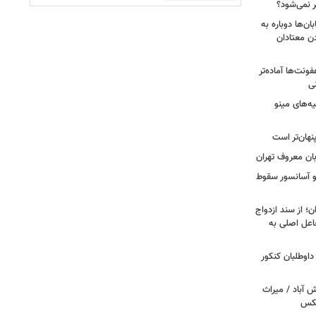
نمی‌شود؟
ن‌ها دوباره به
دن معتادان
فونت‌ها آماده‌تر
یه‌های مینو
نهان‌تر است
بان معروف تهران
دو آسانسور سقوط
؛ از سند ازدواج
اعل اصلی به
 اعتراض داوطلبان کنکور
‌آباد / میراث
عکس