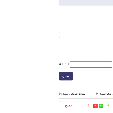
4 + 6 =
ارسال
 صف انتشار: 0
نظرات غیرقابل انتشار: 0
پاسخ
0
0