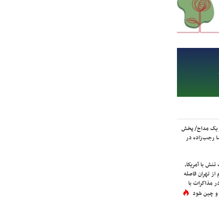
 یک مداح/ پخش
 رجب‌زاده در
نش با آمریکا،
از تهران فاصله
در مذاکرات با
 و چین شود