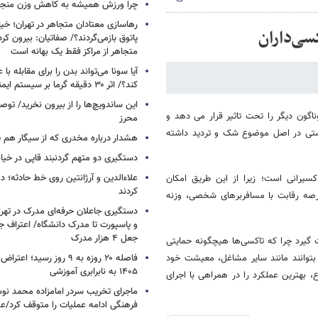
چرا ورزش همیشه به کاهش وزن منجر 
رهاسازی معتادان متجاهر در تهران؛ خیابا
سی‌داران
پاتوق بازمی‌گردند؟/ صفاتیان: بیرون کر
متجاهر از مراکز فقط یک بهانه است
آیا سونا می‌تواند بدن را برای مقابله با ع
کند؟/ اثر ۳۰ دقیقه گرما بر سیستم ایمنی
این ساندویچ‌ها را از بیرون نخرید/ توص
گون دیگر را تحت تاثیر قرار می دهد و
محرز
یستی در اصل موضوع شک و تردید داشته
هشدار درباره مخدری که از سیگار هم پ
دستگیری دو متهم گردنبند قاپی در خیا
علاءالدین و آرژانتین روی خط حادثه؛ 
سیرانی است؛ زیرا از این طریق امکان
کردند
صه رقابت با مسافربرهای شخصی، وزنه
دستگیری جاعلان حرفه‌ای مدرک در تهران
و پاسپورت تا مدرک دانشگاه/ اعتراف ج
جعل ۴ هزار مدرک
 گیرد چرا که تاکسی‌ها هیچگونه حمایتی
د بتوانند مانند سایر مشاغل، معیشت خود
فاصله ۲۰ روزه به ۹ روز رسید؛
۱۴۰۵ به نابرابری آموزشی
 بهترین عملکرد را در همراهی با اجرای
ماجرای تخریب سردر امامزاده محمد نوش 
فرهنگی ادامه عملیات را متوقف کرد/