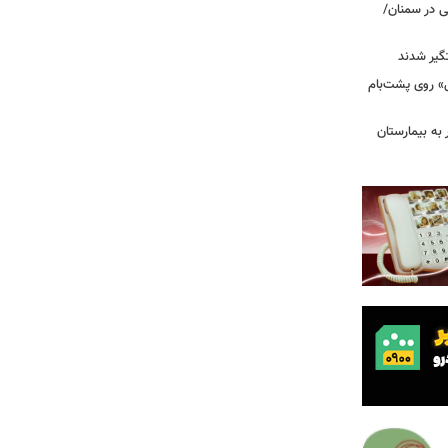
نی در سمنان/
گیر شدند
عزرائیل» روی پشت‌بام
اک در پاساژ علاءالدین؛ ۶ نفر به بیمارستان