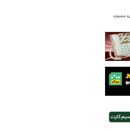
یزه جشنواره