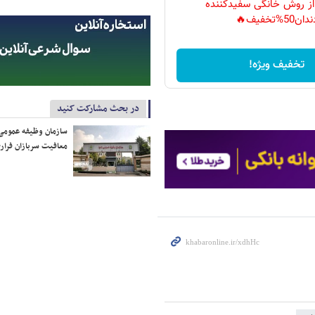
 از روش خانگی سفیدکننده
دان50%تخفیف🔥
تخفیف ویژه!
در بحث مشارکت کنید
سازمان وظیفه عمومی 
معافیت سربازان فراری