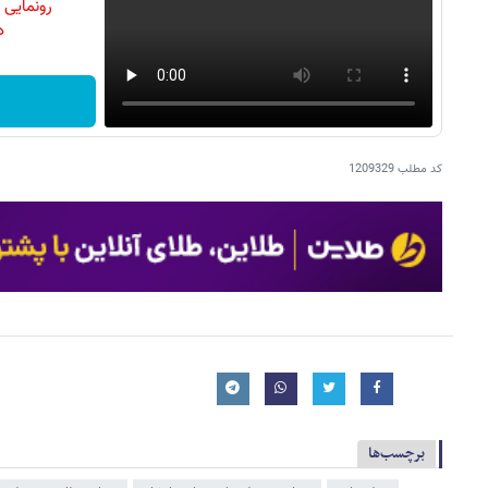
رونمایی
دن
کد مطلب
1209329
برچسب‌ها