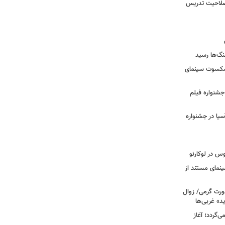
 صلاحیت تدریس
نگ‌ها رسید
یشکسوت سینمای
ن جشنواره فیلم
سیا در جشنواره
وس در لوکارنو
نمای مستند از
رت گرمی/ زوال
ید» غربی‌ها
جرا بازمی‌گردد؛ آغاز