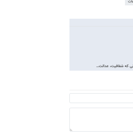
ات
ونی که شفافیت، عدالت…