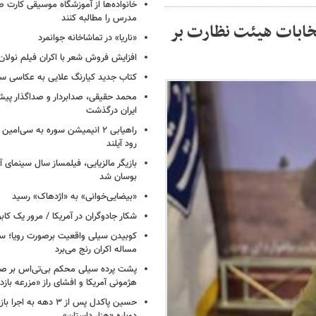
خانواده‌ها از آموزشگاه موسیقی کارت
مدرس را مطالبه کنند
تخابات هیئت نظارت بر
«ناریا» در تماشاخانه جوانمرد
افزایش فروش شعر با اکران فیلم نولان
کتاب جدید کیارنگ علایی به عکاسی س
محمد حقیقی، صدابردار و صداگذار پ
ایران درگذشت
راهیابی ۲ انیمیشن سوره به سی‌امی
رود آیلند
بازیگر مالزیایی، فیلمساز سال سینمای آ
بوسان شد
«بیضایی‌خوانی» به «اژدهاک» رسید
شکار جادوگران در آمریکا / مرور یک کاب
کوبیدن سیلی واقعیت برصورت رویا؛ سی
مساله اکران رنج می‌برد
پشت پرده سیلی محکم بی‌تی‌اس بر صو
هژمونی آمریکا و افشای راز «مزرعه بازد
حسین پاکدل پس از ۳ دهه به ا