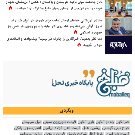
نماز جماعت سران ترکیه، عربستان و پاکستان + عکس / بن‌سلمان، شهباز
شریف و اردوغان پس از امضای پیمان دفاع مشترک نماز خواندند
سناتور آمریکایی خواهان ارسال اسلحه برای شورش در ایران شد / تد
کروز: فرقی نمی‌کند پسر شاه روی کار بیاید یا مریم رجوی، هر کسی جز
جمهوری اسلامی
شما نظر بدهید/ خبرآنلاین را چگونه می‌بینید؟ پیشنهادها و انتقادهای
خود را بگویید
وبگردی
خبرآنلاین
راه نو آنلاین
بازی آنلاین
قیمت تلویزیون سونی
مبل مینیمال
جراح بینی گوشتی
پرشین هتل
قیمت آهن فولاد ایرانیان
اعتبارسنجی بانکی
قیمت طلا امروز
بلیط قطار
شرکت رادوکو
قیمت پروفیل
سایت یوتوتایمز