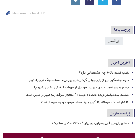
برچسب‌ها
ایرانسل
آخرین اخبار
رقیب آینده F-35 چه مشخصاتی دارد؟
سهم چشمگیر اپل از بازار جهانی گوشی‌های پریمیوم / سامسونگ در رتبه دوم
چطور بدون آسیب دیدن دوربین موبایل از خورشیدگرفتگی عکس بگیریم؟
هشدار بیت‌دیفندر درباره دانلود «ادیسه» / بدافزار سرقت رمز عبور در کمین است
انتشار اسناد محرمانه پنتاگون / پرنده‌های مرموز دوباره خبرساز شدند
پربیننده‌ترین
دستور بازرسی فوری هواپیمای بوئینگ ۷۳۷ مکس صادر شد