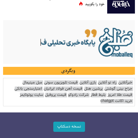
خود را بگویید
وبگردی
خبرآنلاین
راه نو آنلاین
بازی آنلاین
قیمت تلویزیون سونی
مبل مینیمال
جراح بینی گوشتی
پرشین هتل
قیمت آهن فولاد ایرانیان
اعتبارسنجی بانکی
قیمت طلا امروز
بلیط قطار
شرکت رادوکو
قیمت پروفیل
سایت یوتوتایمز
خرید اکانت chatgpt
نسخه دسکتاپ