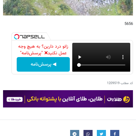
5656
زانو درد دارین؟ به هیچ وجه
عمل نکنید❌ "پرسش‌نامه"
◀ پرسش‌نامه
کد مطلب
1209519