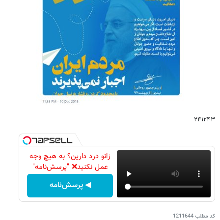
۲۴۱۲۴۳
زانو درد دارین؟ به هیچ وجه
عمل نکنید❌ "پرسش‌نامه"
◀ پرسش‌نامه
کد مطلب
1211644