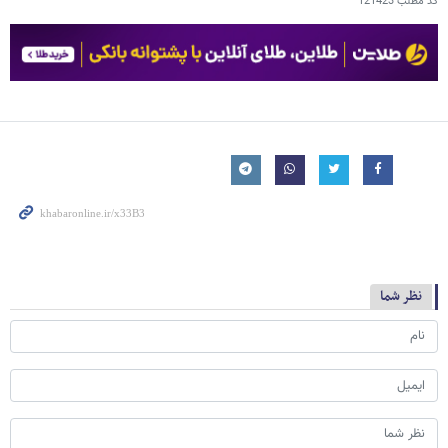
کد مطلب
121423
نظر شما