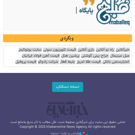
وبگردی
خبرآنلاین
راه نو آنلاین
بازی آنلاین
قیمت تلویزیون سونی
سایت یوتوتایمز
مبل مینیمال
جراح بینی گوشتی
پرشین هتل
قیمت آهن فولاد ایرانیان
اعتبارسنجی بانکی
قیمت طلا امروز
بلیط قطار
شرکت رادوکو
قیمت پروفیل
نسخه دسکتاپ
تمامی حقوق این سایت برای خبرآنلاین محفوظ است. نقل مطالب با ذکر منبع بلامانع است.
Copyright © 2025 khabaronline News Agancy, All rights reserved
طراحی و تولید: نستوه