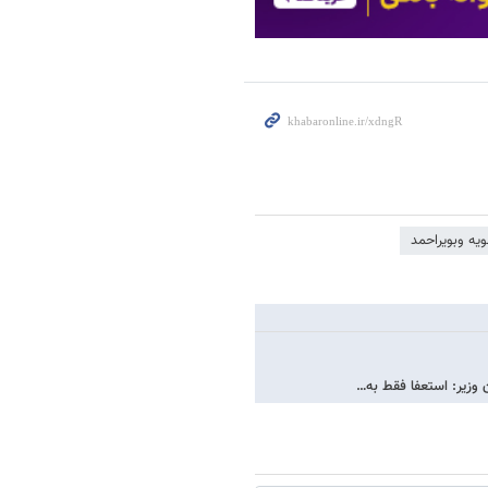
یه وبویراحمد
 وزیر: استعفا فقط به…