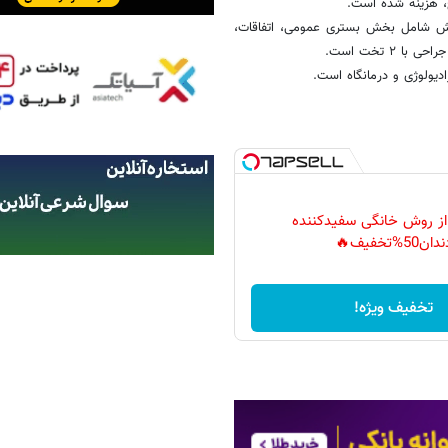
ظهار داشت: بیمارستان ۳۲ تختخوابی شهرستان باشت، دارای ۶ بخش شامل بخش بستری عمومی، اتفاقات،
دیولوژی و درمانگاه است.
 از روش خانگی سفیدکننده
دان50%تخفیف🔥
تخفیف ویژه!