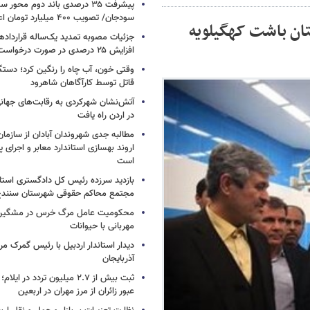
پیشرفت ۳۵ درصدی باند دوم محو
سودجان/ تصویب ۴۰۰ میلیارد تومان اعتبار +فیلم
ختخوابی شهرستان باشت کهگیلویه
جزئیات مصوبه تمدید یک‌ساله قرارداده
افزایش ۲۵ درصدی در صورت درخواست مستأجر
وقتی خون، آب چاه را رنگین کرد؛ دستگ
قاتل توسط کارآگاهان شاهرود
آتش‌نشان شهرکردی به رقابت‌های جها
در اردن راه یافت
مطالبه جدی شهروندان آبادان از سازمان
اروند بهسازی استاندارد معابر و اجرای پر
است
بازدید سرزده رئیس کل دادگستری استا
مجتمع محاکم حقوقی شهرستان سنند
محکومیت عامل مرگ خرس در مشگین‌ش
مهربانی با حیوانات
دیدار استاندار اردبیل با رئیس گمرک م
آذربایجان
عبور زائران از مرز مهران در اربعین