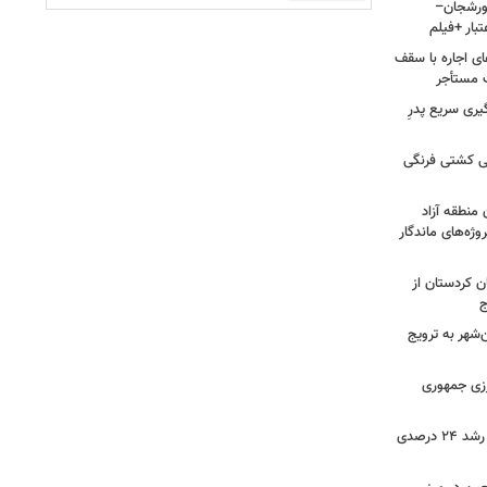
ر سورشجان–
ای اجاره با سقف
یری سریع پدرِ
نی کشتی فرنگی
 منطقه آزاد
وژه‌های ماندگار
ن کردستان از
ج
هر به ترویج
رزی جمهوری
ثبت بیش از ۲.۷ میلیون تردد در ایلام؛ رشد ۲۴ درصدی