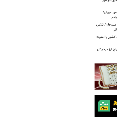
عین در مرز
 مرز مهران/
د سیرجان/ تلاش
لی
 مرزهای کشور با امنیت
راج ارز دیجیتال