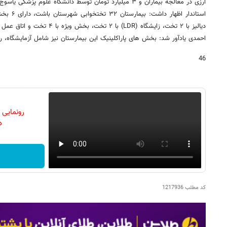
ارزی در معالجه بیماران و ۳ میلیارد تومان توسط دانشگاه علوم پزشکی یاسوج، هزینه شده است.
استاندار ا
دیالیز با ۲ تخت، زایشگاه (LDR) با ۲ تخت، بخش ویژه با ۴ تخت و اتاق عمل جراحی با ۲ تخت است.
احمدی یادآور شد: بخش های پاراکلینیک این بیمارستان نیز شامل آزمایشگاه، را
46
رونمایی
دن
کد مطلب
1217936