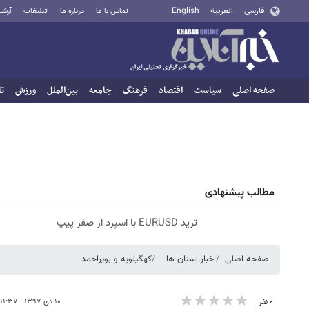
فارسی
العربية
English
تماس با ما
درباره ما
تبلیغات
آرشی
صفحه اصلی
سیاست
اقتصاد
فرهنگ
جامعه
بین‌الملل
ورزش
تا
مطالب پیشنهادی
ترید EURUSD با اسپرد از صفر پیپ
صفحه اصلی
اخبار استان ها
کهگیلویه و بویراحمد
۱۰ دی ۱۳۹۷ - ۱۱:۳۷
۰ نفر