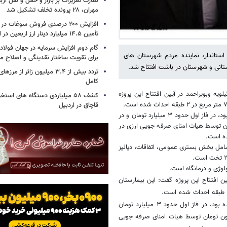
نظارت تعزیرات بر بازار و حمل و نقل ارب
مهران، ۲۸ پرونده تخلف تشکیل شد
افزایش ۲۰۰ درصدی فروش سوغات در
تأمین ۱۴.۵ میلیارد دینار ارز اربعین در ایلام
گام دوم افزایش سرمایه در جهان فولا
ن، استاندار، نماینده مردم شهرستان های
برای تقویت ساختار نقدینگی و اصلاح ما
تانی و شهرستان در باشت افتتاح شد.
تردد بیش از ۳.۴ میلیون زائر از
کامل
لویه وبویراحمد در آیین افتتاح این پروژه
کشف ۵۸ میلیاردی دستگاه های استخ
قاچاق در اردبیل
علی محمد احمدی افزود: برای ساخت این بیمارستان که از سال ۹۴ شروع شده بود، در فاز اول حدود ۳ میلیارد تومان و در
ان و برای تجهیز آن، یک میلیارد و ۹۱۸ میلیون تومان توسط هیات امنای صرفه جویی ارزی در
ت: بیمارستان ۳۲ تختخوابی شهرستان باشت، دارای ۶ بخش شامل بخش بستری عمومی، اتفاقات، دیالیز
لوژی و درمانگاه است.
ین افتتاح این پروژه گفت: این بیمارستان
علی محمد احمدی افزود: برای ساخت این بیمارستان که از سال ۹۴ شروع شده بود، در فاز اول حدود ۳ میلیارد تومان
حدود ۱۰ میلیارد تومان و برای تجهیز آن، یک میلیارد و ۹۱۸ میلیون تومان توسط هیات امنای صرفه جویی