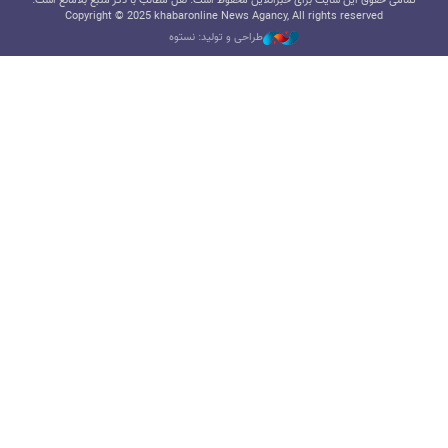
تمامی حقوق این سایت برای خبرآنلاین محفوظ است. نقل مطالب با ذکر منبع بلامانع است.
Copyright © 2025 khabaronline News Agancy, All rights reserved
طراحی و تولید: نستوه