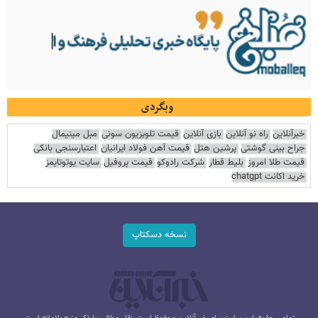
وبگردی
خبرآنلاین
راه نو آنلاین
بازی آنلاین
قیمت تلویزیون سونی
مبل مینیمال
جراح بینی گوشتی
پرشین هتل
قیمت آهن فولاد ایرانیان
اعتبارسنجی بانکی
قیمت طلا امروز
بلیط قطار
شرکت رادوکو
قیمت پروفیل
سایت یوتوتایمز
خرید اکانت chatgpt
نسخه دسکتاپ